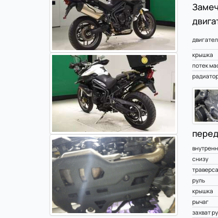
Замеч
двига
двигател
крышка
потек ма
радиато
перед
внутренн
снизу
траверс
руль
крышка
рычаг
захват р