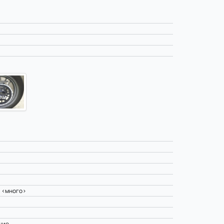
и <много>
ние