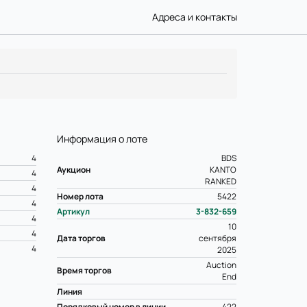
Адреса и контакты
Информация о лоте
4
BDS
Аукцион
KANTO
4
RANKED
4
Номер лота
5422
4
Артикул
3-832-659
4
10
4
Дата торгов
сентября
4
2025
Auction
Время торгов
End
Линия
Порядковый номер в линии
422