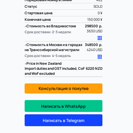
Статус
SOLD
Стартовая цена
0 ¥
Конечная цена
150 000 ¥
∗
Стоимость во Владивостоке
298500 р.
3630 USD
Срок доставки: 2-3 недели
∗
Стоимость в Москве и в городах
348500 р.
на Транссибирской магистрали
4240 USD
Срок доставки: 4-5 недель
∗
Price in New Zealand
Import duties and GST included, CoF
6220
NZD
and WoF excluded
Консультация о покупке
Написать в WhatsApp
Написать в Telegram