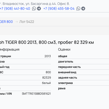
г. Владивосток, ул. Басаргина д.44. Офис 8.
+7 (908) 441-80-40
+7 (908) 455-58-04
IGER 800
Лот 5422
ph TIGER 800 2013, 800 см3, пробег 82 329 км
информация
Оценки
страции
2013
общая
ска
двигатель
ый год
передняя часть
ВС
800
внешний вид
82329
задняя часть
белый
электрика
ы
рама
мы / VIN
SMTTRE15B8D581621