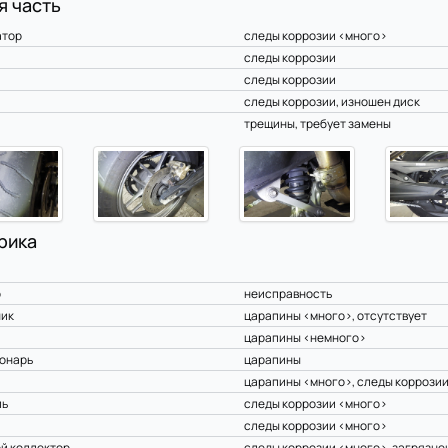
я часть
атор
следы коррозии <много>
следы коррозии
следы коррозии
следы коррозии, изношен диск
трещины, требует замены
рика
р
неисправность
ник
царапины <много>, отсутствует
царапины <немного>
онарь
царапины
царапины <много>, следы коррози
ль
следы коррозии <много>
следы коррозии <много>
й коллектор
следы коррозии <много>, загрязне