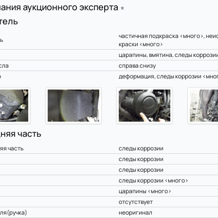
ания аукционного эксперта
∗
тель
частичная подкраска <много>, неи
ь
краски <много>
царапины, вмятина, следы коррози
сла
справа снизу
р
деформация, следы коррозии <мно
няя часть
яя часть
следы коррозии
следы коррозии
а
следы коррозии
следы коррозии <много>
царапины <много>
отсутствует
уля(ручка)
неоригинал