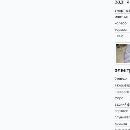
задня
амортиз
маятник
колесо
тормоз
шина
элект
2 ключа
тахомет
поворот
фара
задний ф
зеркало
глушите
крышка
выпускно