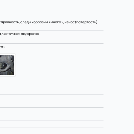
справность, следы коррозии <много>, износ(потертость)
и, частичная подкраска
го>