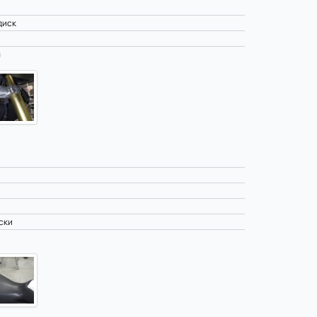
диск
ы
ски