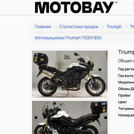
Главная
Статистика продаж
Triumph
T
Мотоаукционы Triumph TIGER 800
Trium
Общая 
Год реги
Год выпу
Модельн
Объем Д
Пробег
Цвет
Тип рам
Номер ра