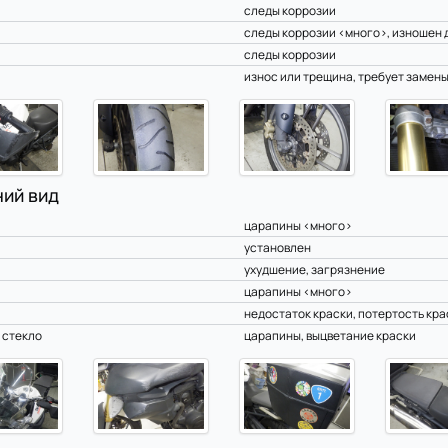
следы коррозии
следы коррозии <много>, изношен 
следы коррозии
износ или трещина, требует замен
ий вид
царапины <много>
установлен
ухудшение, загрязнение
царапины <много>
недостаток краски, потертость кра
 стекло
царапины, выцветание краски