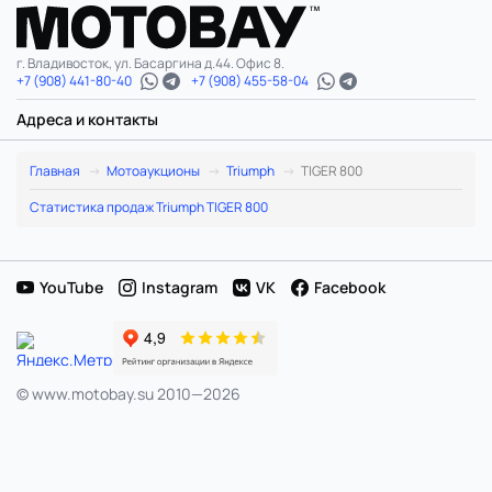
г. Владивосток, ул. Басаргина д.44. Офис 8.
+7 (908) 441-80-40
+7 (908) 455-58-04
Адреса и контакты
Triumph
Главная
Мотоаукционы
Triumph
TIGER 800
TIGER
Статистика продаж Triumph TIGER 800
800:
лоты
YouTube
Instagram
VK
Facebook
в
Японии
© www.motobay.su 2010—2026
и
расчет