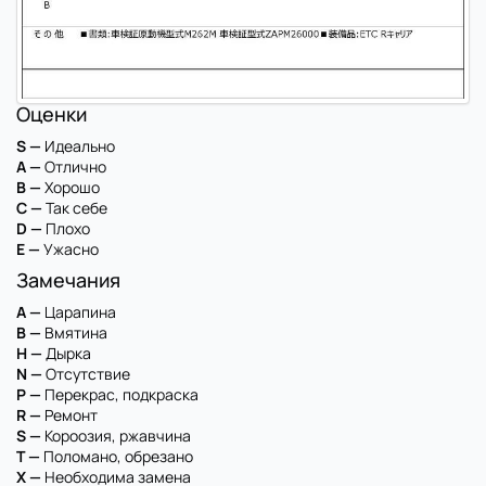
Оценки
S —
Идеально
A —
Отлично
B —
Хорошо
C —
Так себе
D —
Плохо
E —
Ужасно
Замечания
A —
Царапина
B —
Вмятина
H —
Дырка
N —
Отсутствие
P —
Перекрас, подкраска
R —
Ремонт
S —
Короозия, ржавчина
T —
Поломано, обрезано
X —
Необходима замена