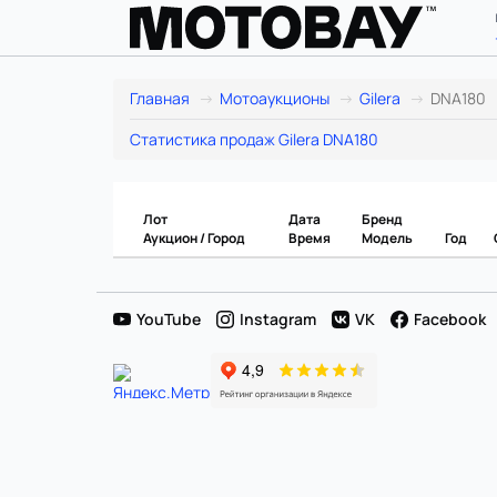
Gilera
Главная
Мотоаукционы
Gilera
DNA180
DNA180:
Статистика продаж Gilera DNA180
лоты
в
Лот
Дата
Бренд
Аукцион / Город
Время
Модель
Год
Японии
и
YouTube
Instagram
VK
Facebook
расчет
цены