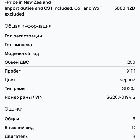
∗
Price in New Zealand
Import duties and GST included, CoF and WoF
5000
NZD
excluded
Общая информация
Год регистрации
Год выпуска
Модельный год
Объем ДВС
250
Пробег
91111
Цвет
черный
Тип рамы
SG20J
Номер рамы / VIN
SG20J-019412
Оценки
Общая
3
Внешний вид
C
Двигатель
B