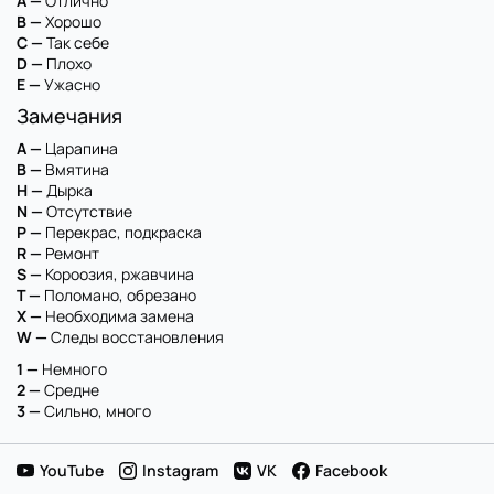
A —
Отлично
B —
Хорошо
C —
Так себе
D —
Плохо
E —
Ужасно
Замечания
A —
Царапина
B —
Вмятина
H —
Дырка
N —
Отсутствие
P —
Перекрас, подкраска
R —
Ремонт
S —
Короозия, ржавчина
T —
Поломано, обрезано
X —
Необходима замена
W —
Следы восстановления
1 —
Немного
2 —
Средне
3 —
Сильно, много
YouTube
Instagram
VK
Facebook