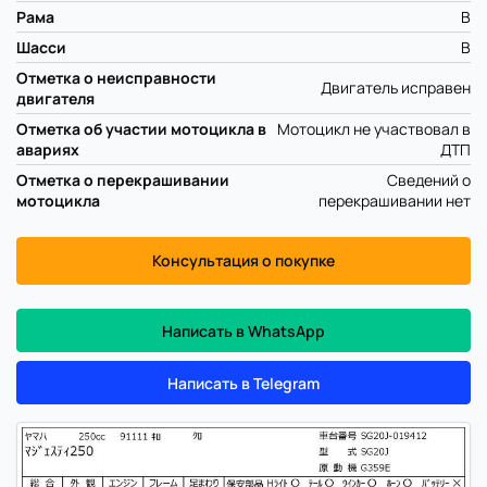
Рама
B
Шасси
B
Отметка о неисправности
Двигатель исправен
двигателя
Отметка об участии мотоцикла в
Мотоцикл не участвовал в
авариях
ДТП
Отметка о перекрашивании
Сведений о
мотоцикла
перекрашивании нет
Консультация о покупке
Написать в WhatsApp
Написать в Telegram