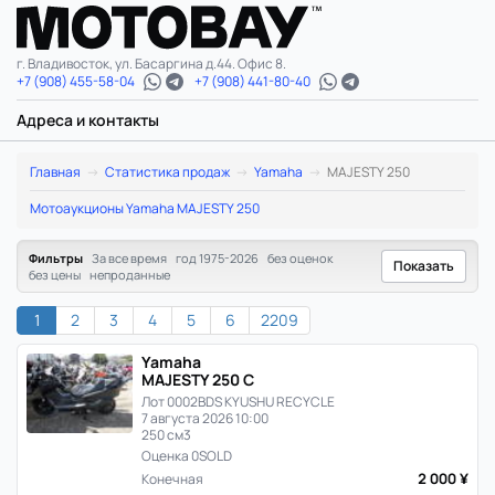
г. Владивосток, ул. Басаргина д.44. Офис 8.
+7 (908) 455-58-04
+7 (908) 441-80-40
Адреса и контакты
Yamaha
Главная
Статистика продаж
Yamaha
MAJESTY 250
MAJESTY
Мотоаукционы Yamaha MAJESTY 250
250:
Фильтры
За все время
год 1975-2026
без оценок
Показать
без цены
непроданные
статистика
1
2
3
4
5
6
2209
цен
Yamaha
и
MAJESTY 250 C
Лот 0002
BDS KYUSHU RECYCLE
продаж
7 августа 2026 10:00
250 см3
Оценка 0
SOLD
в
2 000 ¥
Конечная