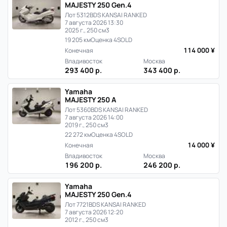
MAJESTY 250 Gen.4
Лот 5312
BDS KANSAI RANKED
7 августа 2026 13:30
2025 г., 250 см3
19 205 км
Оценка 4
SOLD
114 000 ¥
Конечная
Владивосток
Москва
293 400 р.
343 400 р.
Yamaha
MAJESTY 250 A
Лот 5360
BDS KANSAI RANKED
7 августа 2026 14:00
2019 г., 250 см3
22 272 км
Оценка 4
SOLD
14 000 ¥
Конечная
Владивосток
Москва
196 200 р.
246 200 р.
Yamaha
MAJESTY 250 Gen.4
Лот 7721
BDS KANSAI RANKED
7 августа 2026 12:20
2012 г., 250 см3