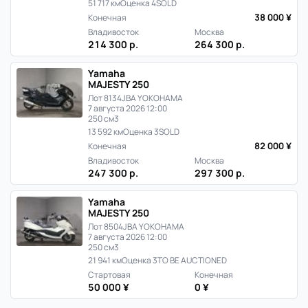
51 717 км
Оценка 4
SOLD
38 000 ¥
Конечная
Владивосток
Москва
214 300 р.
264 300 р.
Yamaha
MAJESTY 250
Лот 8134
JBA YOKOHAMA
7 августа 2026 12:00
250 см3
13 592 км
Оценка 3
SOLD
82 000 ¥
Конечная
Владивосток
Москва
247 300 р.
297 300 р.
Yamaha
MAJESTY 250
Лот 8504
JBA YOKOHAMA
7 августа 2026 12:00
250 см3
21 941 км
Оценка 3
TO BE AUCTIONED
Стартовая
Конечная
50 000 ¥
0 ¥