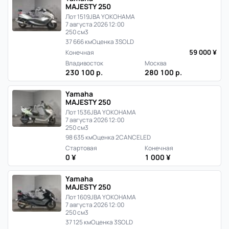
MAJESTY 250
Лот 1519
JBA YOKOHAMA
7 августа 2026 12:00
250 см3
37 666 км
Оценка 3
SOLD
59 000 ¥
Конечная
Владивосток
Москва
230 100 р.
280 100 р.
Yamaha
MAJESTY 250
Лот 1536
JBA YOKOHAMA
7 августа 2026 12:00
250 см3
98 635 км
Оценка 2
CANCELED
Стартовая
Конечная
0 ¥
1 000 ¥
Yamaha
MAJESTY 250
Лот 1609
JBA YOKOHAMA
7 августа 2026 12:00
250 см3
37 125 км
Оценка 3
SOLD