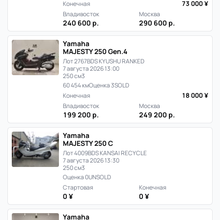
73 000 ¥
Конечная
Владивосток
Москва
240 600 р.
290 600 р.
Yamaha
MAJESTY 250 Gen.4
Лот 2767
BDS KYUSHU RANKED
7 августа 2026 13:00
250 см3
60 454 км
Оценка 3
SOLD
18 000 ¥
Конечная
Владивосток
Москва
199 200 р.
249 200 р.
Yamaha
MAJESTY 250 C
Лот 4009
BDS KANSAI RECYCLE
7 августа 2026 13:30
250 см3
Оценка 0
UNSOLD
Стартовая
Конечная
0 ¥
0 ¥
Yamaha