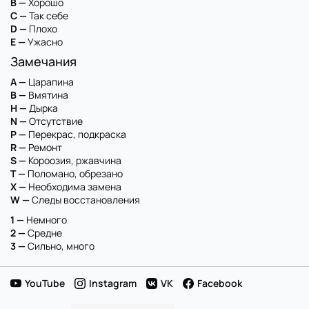
B —
Хорошо
C —
Так себе
D —
Плохо
E —
Ужасно
Замечания
A —
Царапина
B —
Вмятина
H —
Дырка
N —
Отсутствие
P —
Перекрас, подкраска
R —
Ремонт
S —
Короозия, ржавчина
T —
Поломано, обрезано
X —
Необходима замена
W —
Следы восстановления
1 —
Немного
2 —
Средне
3 —
Сильно, много
YouTube
Instagram
VK
Facebook