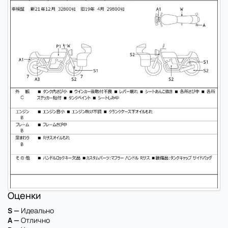
Оценки
S —
Идеально
A —
Отлично