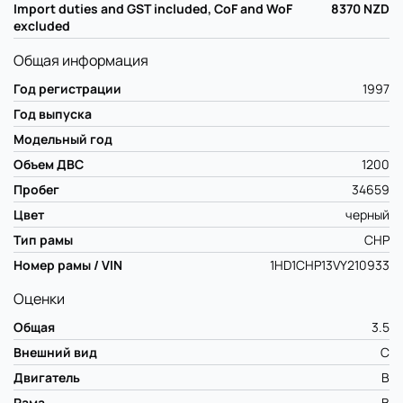
Import duties and GST included, CoF and WoF
8370
NZD
excluded
Общая информация
Год регистрации
1997
Год выпуска
Модельный год
Объем ДВС
1200
Пробег
34659
Цвет
черный
Тип рамы
CHP
Номер рамы / VIN
1HD1CHP13VY210933
Оценки
Общая
3.5
Внешний вид
C
Двигатель
B
Рама
B