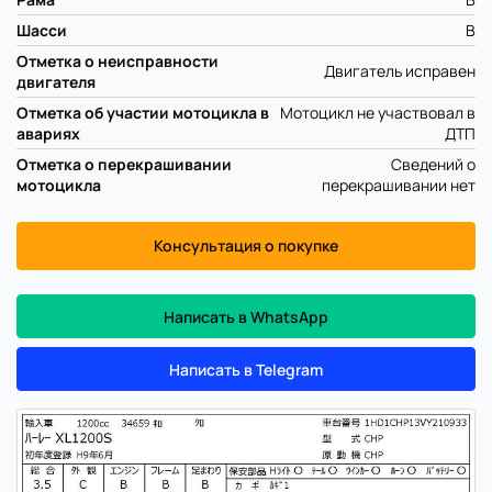
Шасси
B
Отметка о неисправности
Двигатель исправен
двигателя
Отметка об участии мотоцикла в
Мотоцикл не участвовал в
авариях
ДТП
Отметка о перекрашивании
Сведений о
мотоцикла
перекрашивании нет
Консультация о покупке
Написать в WhatsApp
Написать в Telegram