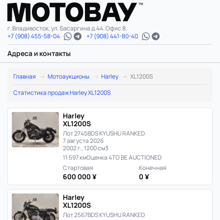
г. Владивосток, ул. Басаргина д.44. Офис 8.
+7 (908) 455-58-04
+7 (908) 441-80-40
Адреса и контакты
Harley
Главная
Мотоаукционы
Harley
XL1200S
XL1200S:
Статистика продаж Harley XL1200S
лоты
Harley
XL1200S
в
Лот 2745
BDS KYUSHU RANKED
7 августа 2026
Японии
2002 г., 1200 см3
11 597 км
Оценка 4
TO BE AUCTIONED
и
Стартовая
Конечная
600 000 ¥
0 ¥
расчет
Harley
цены
XL1200S
Лот 2567
BDS KYUSHU RANKED