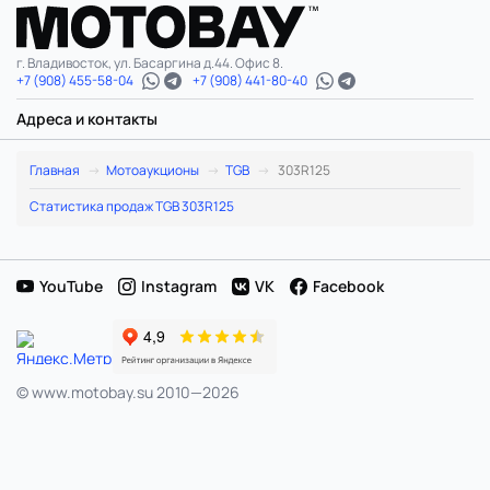
г. Владивосток, ул. Басаргина д.44. Офис 8.
+7 (908) 455-58-04
+7 (908) 441-80-40
Адреса и контакты
TGB
Главная
Мотоаукционы
TGB
303R125
303R125:
Статистика продаж TGB 303R125
лоты
в
YouTube
Instagram
VK
Facebook
Японии
и
© www.motobay.su 2010—2026
расчет
цены