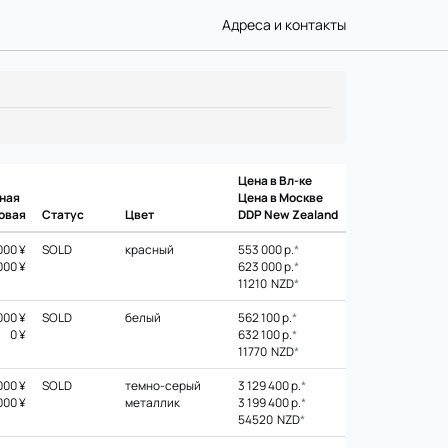
Адреса и контакты
Цена в Вл-ке
ная
Цена в Москве
овая
Статус
Цвет
DDP New Zealand
000 ¥
SOLD
красный
553 000 р.
*
000 ¥
623 000 р.
*
11210 NZD
*
000 ¥
SOLD
белый
562 100 р.
*
0 ¥
632 100 р.
*
11770 NZD
*
000 ¥
SOLD
темно-серый
3 129 400 р.
*
000 ¥
металлик
3 199 400 р.
*
54520 NZD
*