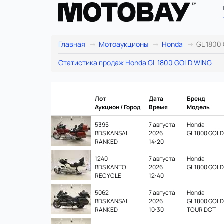
Honda
Главная
Мотоаукционы
Honda
GL 1800
GL
Статистика продаж Honda GL 1800 GOLD WING
1800
GOLD
Лот
Дата
Бренд
Аукцион / Город
Время
Модель
WING:
5395
7 августа
Honda
BDS KANSAI
2026
GL 1800 GOL
лоты
RANKED
14:20
в
1240
7 августа
Honda
BDS KANTO
2026
GL 1800 GOL
Японии
RECYCLE
12:40
и
5062
7 августа
Honda
BDS KANSAI
2026
GL 1800 GOL
RANKED
10:30
TOUR DCT
расчет