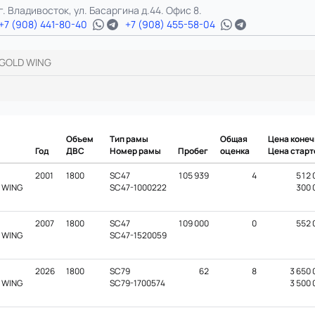
г. Владивосток, ул. Басаргина д.44. Офис 8.
+7 (908) 441-80-40
+7 (908) 455-58-04
 GOLD WING
Объем
Тип рамы
Общая
Цена конеч
Год
ДВС
Номер рамы
Пробег
оценка
Цена старт
2001
1800
SC47
105 939
4
512 
D WING
SC47-1000222
300 
2007
1800
SC47
109 000
0
552 
D WING
SC47-1520059
2026
1800
SC79
62
8
3 650 
D WING
SC79-1700574
3 500 