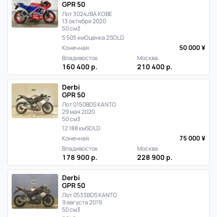
GPR 50
Лот 3024
JBA KOBE
13 октября 2020
50 см3
5 505 км
Оценка 2
SOLD
50 000 ¥
Конечная
Владивосток
Москва
160 400 р.
210 400 р.
Derbi
GPR 50
Лот 0150
BDS KANTO
29 мая 2020
50 см3
12 188 км
SOLD
75 000 ¥
Конечная
Владивосток
Москва
178 900 р.
228 900 р.
Derbi
GPR 50
Лот 0533
BDS KANTO
9 августа 2019
50 см3