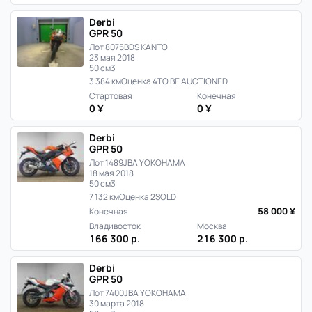
Derbi
GPR 50
Лот 8075
BDS KANTO
23 мая 2018
50 см3
3 384 км
Оценка 4
TO BE AUCTIONED
Стартовая
Конечная
0 ¥
0 ¥
Derbi
GPR 50
Лот 1489
JBA YOKOHAMA
18 мая 2018
50 см3
7 132 км
Оценка 2
SOLD
58 000 ¥
Конечная
Владивосток
Москва
166 300 р.
216 300 р.
Derbi
GPR 50
Лот 7400
JBA YOKOHAMA
30 марта 2018