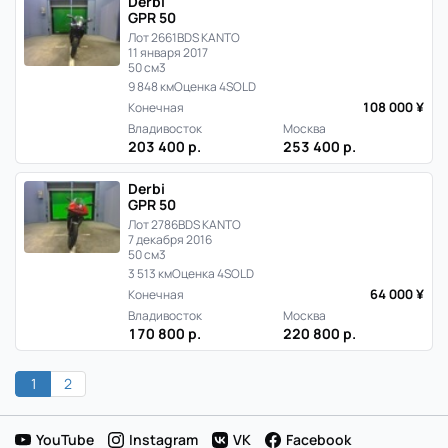
Derbi
GPR 50
Лот 2661
BDS KANTO
11 января 2017
50 см3
9 848 км
Оценка 4
SOLD
108 000 ¥
Конечная
Владивосток
Москва
203 400 р.
253 400 р.
Derbi
GPR 50
Лот 2786
BDS KANTO
7 декабря 2016
50 см3
3 513 км
Оценка 4
SOLD
64 000 ¥
Конечная
Владивосток
Москва
170 800 р.
220 800 р.
1
2
YouTube
Instagram
VK
Facebook