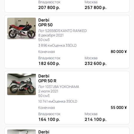
Японии
Владивосток
Москва
207 800 р.
257 800 р.
Derbi
GPR 50
Лот 5265
BDS KANTO RANKED
8 декабря 2021
50 см3
3 896 км
Оценка 3
SOLD
80 000 ¥
Конечная
Владивосток
Москва
182 600 р.
232 600 р.
Derbi
GPR 50 R
Лот 1037
JBA YOKOHAMA
2 июля 2021
50 см3
10 741 км
Оценка 3
SOLD
55 000 ¥
Конечная
Владивосток
Москва
164 100 р.
214 100 р.
Derbi