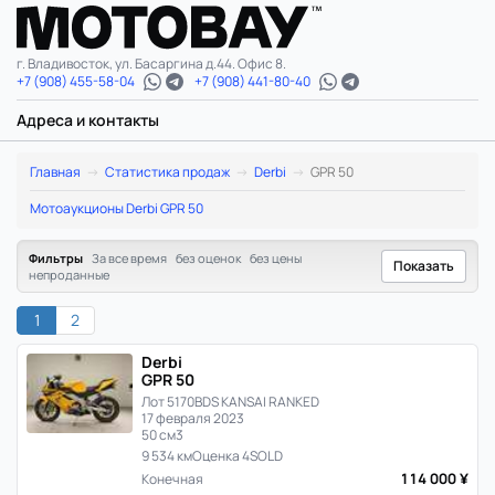
г. Владивосток, ул. Басаргина д.44. Офис 8.
+7 (908) 455-58-04
+7 (908) 441-80-40
Адреса и контакты
Derbi
Главная
Статистика продаж
Derbi
GPR 50
GPR
Мотоаукционы Derbi GPR 50
50:
Фильтры
За все время
без оценок
без цены
Показать
непроданные
статистика
1
2
цен
Derbi
и
GPR 50
Лот 5170
BDS KANSAI RANKED
продаж
17 февраля 2023
50 см3
9 534 км
Оценка 4
SOLD
в
114 000 ¥
Конечная