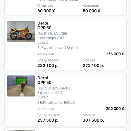
Стартовая
Конечная
80 000 ¥
80 000 ¥
Derbi
GPR 50
Лот 5139
JBA KOBE
5 сентября 2017
50 см3
5 294 км
Оценка 3.5
SOLD
136 000 ¥
Конечная
Владивосток
Москва
222 100 р.
272 100 р.
Derbi
GPR 50
Лот 7704
BDS KANTO
8 февраля 2017
50 см3
3 539 км
Оценка 5
SOLD
202 000 ¥
Конечная
Владивосток
Москва
257 500 р.
307 500 р.