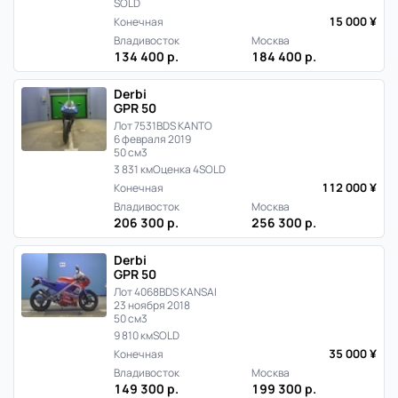
SOLD
15 000 ¥
Конечная
Владивосток
Москва
134 400 р.
184 400 р.
Derbi
GPR 50
Лот 7531
BDS KANTO
6 февраля 2019
50 см3
3 831 км
Оценка 4
SOLD
112 000 ¥
Конечная
Владивосток
Москва
206 300 р.
256 300 р.
Derbi
GPR 50
Лот 4068
BDS KANSAI
23 ноября 2018
50 см3
9 810 км
SOLD
35 000 ¥
Конечная
Владивосток
Москва
149 300 р.
199 300 р.