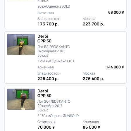
50 см3
90 км
Оценка 2
SOLD
68 000 ¥
Конечная
Владивосток
Москва
173 700 р.
223 700 р.
Derbi
GPR 50
Лот 5219
BDS KANTO
14 февраля 2018
50 см3
7 251 км
Оценка 4
SOLD
144 000 ¥
Конечная
Владивосток
Москва
226 400 р.
276 400 р.
Derbi
GPR 50
Лот 2647
BDS KANTO
29 ноября 2017
50 см3
5 170 км
Оценка 3
UNSOLD
Стартовая
Конечная
70 000 ¥
86 000 ¥