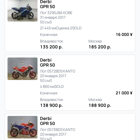
Derbi
GPR 50
Лот 3290
JBA KOBE
31 января 2017
50 см3
21 445 км
Оценка 2
SOLD
16 000 ¥
Конечная
Владивосток
Москва
135 200 р.
185 200 р.
Derbi
GPR 50
Лот 0572
BDS KANTO
20 января 2017
50 см3
4 860 км
SOLD
21 000 ¥
Конечная
Владивосток
Москва
138 900 р.
188 900 р.
Derbi
GPR 50
Лот 0573
BDS KANTO
20 января 2017
50 см3