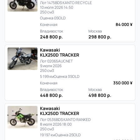
Лот 1475
BDS KANTO RECYCLE
10 июля 2026 14:50
250 см3
Оценка 0
SOLD
84 000 ¥
Конечная
Владивосток
Москва
248 800 р.
298 800 р.
Kawasaki
KLX250D TRACKER
Лот 02065
AUCNET
9 июля 2026
250 см3
5 199 км
Оценка 3
SOLD
350 000 ¥
Конечная
Владивосток
Москва
448 800 р.
498 800 р.
Kawasaki
KLX250D TRACKER
Лот 0536
BDS KANTO RANKED
8 июля 2026 18:00
250 см3
19 197 км
Оценка 2
SOLD