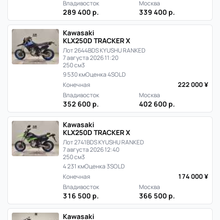
Японии
Владивосток
Москва
289 400 р.
339 400 р.
Kawasaki
KLX250D TRACKER X
Лот 2644
BDS KYUSHU RANKED
7 августа 2026 11:20
250 см3
9 530 км
Оценка 4
SOLD
222 000 ¥
Конечная
Владивосток
Москва
352 600 р.
402 600 р.
Kawasaki
KLX250D TRACKER X
Лот 2741
BDS KYUSHU RANKED
7 августа 2026 12:40
250 см3
4 231 км
Оценка 3
SOLD
174 000 ¥
Конечная
Владивосток
Москва
316 500 р.
366 500 р.
Kawasaki