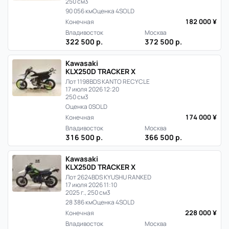
250 см3
90 056 км
Оценка 4
SOLD
182 000 ¥
Конечная
Владивосток
Москва
322 500 р.
372 500 р.
Kawasaki
KLX250D TRACKER X
Лот 1198
BDS KANTO RECYCLE
17 июля 2026 12:20
250 см3
Оценка 0
SOLD
174 000 ¥
Конечная
Владивосток
Москва
316 500 р.
366 500 р.
Kawasaki
KLX250D TRACKER X
Лот 2624
BDS KYUSHU RANKED
17 июля 2026 11:10
2025 г., 250 см3
28 386 км
Оценка 4
SOLD
228 000 ¥
Конечная
Владивосток
Москва