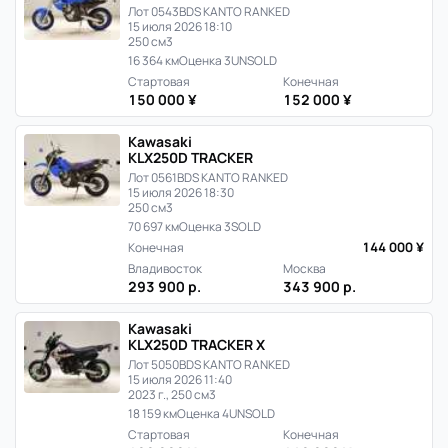
Лот 0543
BDS KANTO RANKED
15 июля 2026 18:10
250 см3
16 364 км
Оценка 3
UNSOLD
Стартовая
Конечная
150 000 ¥
152 000 ¥
Kawasaki
KLX250D TRACKER
Лот 0561
BDS KANTO RANKED
15 июля 2026 18:30
250 см3
70 697 км
Оценка 3
SOLD
144 000 ¥
Конечная
Владивосток
Москва
293 900 р.
343 900 р.
Kawasaki
KLX250D TRACKER X
Лот 5050
BDS KANTO RANKED
15 июля 2026 11:40
2023 г., 250 см3
18 159 км
Оценка 4
UNSOLD
Стартовая
Конечная