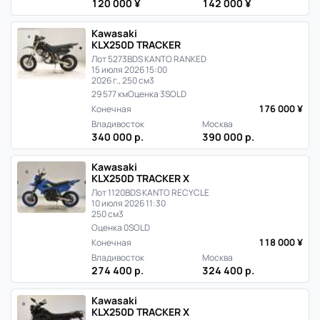
120 000 ¥
142 000 ¥
Kawasaki
KLX250D TRACKER
Лот 5273
BDS KANTO RANKED
15 июля 2026 15:00
2026 г., 250 см3
29 577 км
Оценка 3
SOLD
176 000 ¥
Конечная
Владивосток
Москва
340 000 р.
390 000 р.
Kawasaki
KLX250D TRACKER X
Лот 1120
BDS KANTO RECYCLE
10 июля 2026 11:30
250 см3
Оценка 0
SOLD
118 000 ¥
Конечная
Владивосток
Москва
274 400 р.
324 400 р.
Kawasaki
KLX250D TRACKER X