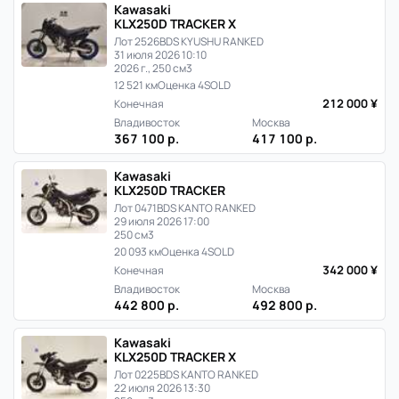
Kawasaki
KLX250D TRACKER X
Лот 2526
BDS KYUSHU RANKED
31 июля 2026 10:10
2026 г., 250 см3
12 521 км
Оценка 4
SOLD
212 000 ¥
Конечная
Владивосток
Москва
367 100 р.
417 100 р.
Kawasaki
KLX250D TRACKER
Лот 0471
BDS KANTO RANKED
29 июля 2026 17:00
250 см3
20 093 км
Оценка 4
SOLD
342 000 ¥
Конечная
Владивосток
Москва
442 800 р.
492 800 р.
Kawasaki
KLX250D TRACKER X
Лот 0225
BDS KANTO RANKED
22 июля 2026 13:30