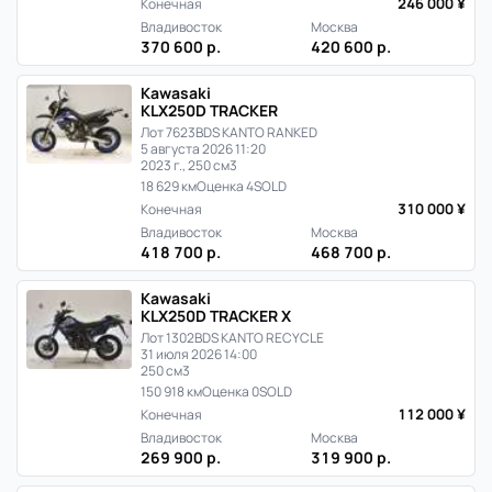
246 000 ¥
Конечная
Владивосток
Москва
370 600 р.
420 600 р.
Kawasaki
KLX250D TRACKER
Лот 7623
BDS KANTO RANKED
5 августа 2026 11:20
2023 г., 250 см3
18 629 км
Оценка 4
SOLD
310 000 ¥
Конечная
Владивосток
Москва
418 700 р.
468 700 р.
Kawasaki
KLX250D TRACKER X
Лот 1302
BDS KANTO RECYCLE
31 июля 2026 14:00
250 см3
150 918 км
Оценка 0
SOLD
112 000 ¥
Конечная
Владивосток
Москва
269 900 р.
319 900 р.