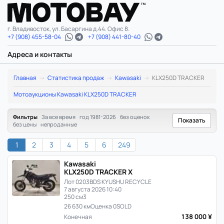
г. Владивосток, ул. Басаргина д.44. Офис 8.
+7 (908) 455-58-04
+7 (908) 441-80-40
Адреса и контакты
Kawasaki
Главная
Статистика продаж
Kawasaki
KLX250D TRACKER
KLX250D
Мотоаукционы Kawasaki KLX250D TRACKER
TRACKER:
Фильтры
За все время
год 1981-2026
без оценок
Показать
без цены
непроданные
статистика
1
2
3
4
5
6
249
цен
Kawasaki
и
KLX250D TRACKER X
Лот 0203
BDS KYUSHU RECYCLE
продаж
7 августа 2026 10:40
250 см3
26 630 км
Оценка 0
SOLD
в
138 000 ¥
Конечная