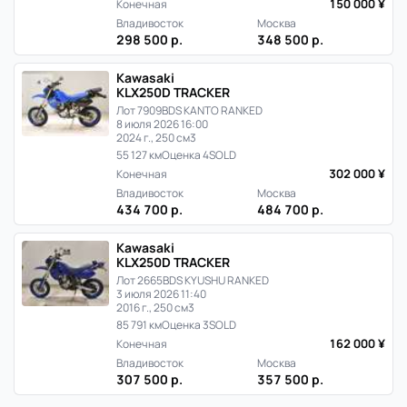
150 000 ¥
Конечная
Владивосток
Москва
298 500 р.
348 500 р.
Kawasaki
KLX250D TRACKER
Лот 7909
BDS KANTO RANKED
8 июля 2026 16:00
2024 г., 250 см3
55 127 км
Оценка 4
SOLD
302 000 ¥
Конечная
Владивосток
Москва
434 700 р.
484 700 р.
Kawasaki
KLX250D TRACKER
Лот 2665
BDS KYUSHU RANKED
3 июля 2026 11:40
2016 г., 250 см3
85 791 км
Оценка 3
SOLD
162 000 ¥
Конечная
Владивосток
Москва
307 500 р.
357 500 р.