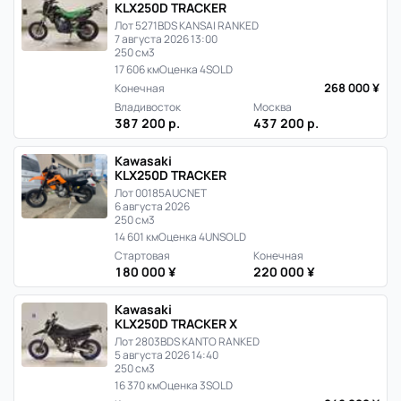
KLX250D TRACKER
Лот 5271
BDS KANSAI RANKED
7 августа 2026 13:00
250 см3
17 606 км
Оценка 4
SOLD
268 000 ¥
Конечная
Владивосток
Москва
387 200 р.
437 200 р.
Kawasaki
KLX250D TRACKER
Лот 00185
AUCNET
6 августа 2026
250 см3
14 601 км
Оценка 4
UNSOLD
Стартовая
Конечная
180 000 ¥
220 000 ¥
Kawasaki
KLX250D TRACKER X
Лот 2803
BDS KANTO RANKED
5 августа 2026 14:40
250 см3
16 370 км
Оценка 3
SOLD