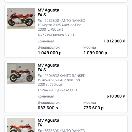
MV Agusta
F4 S
Лот 5267
BDS KANTO RANKED
12 марта 2025 Auction End
2000 г., 750 см3
4 432 км
Оценка 5
SOLD
1 012 000 ¥
Конечная
Владивосток
Москва
1 049 000 р.
1 099 000 р.
MV Agusta
F4 S
Лот 2594
BDS KANTO RANKED
19 июня 2024 Auction End
2001 г., 750 см3
13 244 км
Оценка 4
SOLD
610 000 ¥
Конечная
Владивосток
Москва
683 600 р.
733 600 р.
MV Agusta
F4
Лот 7633
BDS KANTO RANKED