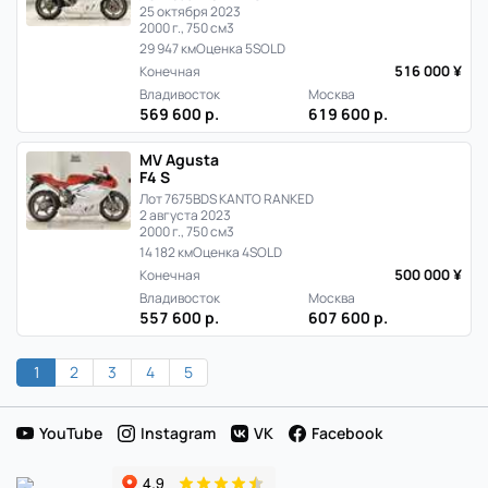
25 октября 2023
2000 г., 750 см3
29 947 км
Оценка 5
SOLD
516 000 ¥
Конечная
Владивосток
Москва
569 600 р.
619 600 р.
MV Agusta
F4 S
Лот 7675
BDS KANTO RANKED
2 августа 2023
2000 г., 750 см3
14 182 км
Оценка 4
SOLD
500 000 ¥
Конечная
Владивосток
Москва
557 600 р.
607 600 р.
1
2
3
4
5
YouTube
Instagram
VK
Facebook