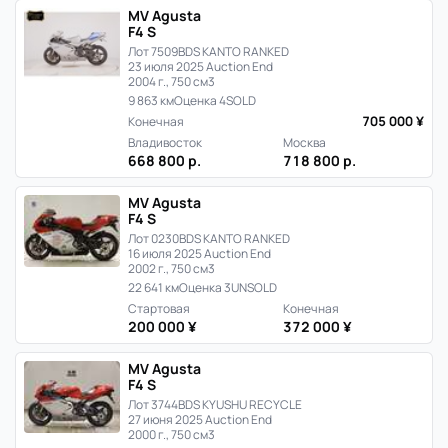
MV Agusta
F4 S
Лот 7509
BDS KANTO RANKED
23 июля 2025 Auction End
2004 г., 750 см3
9 863 км
Оценка 4
SOLD
705 000 ¥
Конечная
Владивосток
Москва
668 800 р.
718 800 р.
MV Agusta
F4 S
Лот 0230
BDS KANTO RANKED
16 июля 2025 Auction End
2002 г., 750 см3
22 641 км
Оценка 3
UNSOLD
Стартовая
Конечная
200 000 ¥
372 000 ¥
MV Agusta
F4 S
Лот 3744
BDS KYUSHU RECYCLE
27 июня 2025 Auction End
2000 г., 750 см3