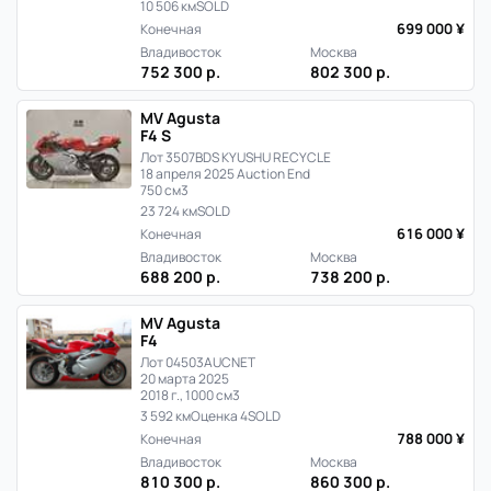
10 506 км
SOLD
699 000 ¥
Конечная
Владивосток
Москва
752 300 р.
802 300 р.
MV Agusta
F4 S
Лот 3507
BDS KYUSHU RECYCLE
18 апреля 2025 Auction End
750 см3
23 724 км
SOLD
616 000 ¥
Конечная
Владивосток
Москва
688 200 р.
738 200 р.
MV Agusta
F4
Лот 04503
AUCNET
20 марта 2025
2018 г., 1000 см3
3 592 км
Оценка 4
SOLD
788 000 ¥
Конечная
Владивосток
Москва
810 300 р.
860 300 р.