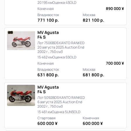
20 195 км
Оценка 4
SOLD
890 000 ¥
Конечная
Владивосток
Москва
771 100 р.
821 100 р.
MV Agusta
F4 S
Лот 7506
BDS KANTO RANKED
20 августа 2025 Auction End
2002 г., 750 см3
15 462 км
Оценка 5
SOLD
700 000 ¥
Конечная
Владивосток
Москва
631 800 р.
681 800 р.
MV Agusta
F4 S
Лот 5092
BDS KANTO RANKED
6 августа 2025 Auction End
2002 г., 750 см3
15 461 км
Оценка 5
UNSOLD
Стартовая
Конечная
600 000 ¥
600 000 ¥