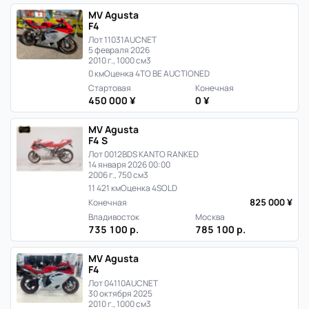
MV Agusta
F4
Лот 11031
AUCNET
5 февраля 2026
2010 г., 1000 см3
0 км
Оценка 4
TO BE AUCTIONED
Стартовая
Конечная
450 000 ¥
0 ¥
MV Agusta
F4 S
Лот 0012
BDS KANTO RANKED
14 января 2026 00:00
2006 г., 750 см3
11 421 км
Оценка 4
SOLD
825 000 ¥
Конечная
Владивосток
Москва
735 100 р.
785 100 р.
MV Agusta
F4
Лот 04110
AUCNET
30 октября 2025
2010 г., 1000 см3