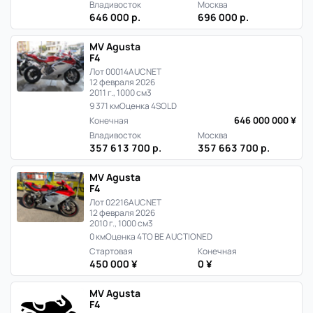
Японии
Владивосток
Москва
646 000 р.
696 000 р.
MV Agusta
F4
Лот 00014
AUCNET
12 февраля 2026
2011 г., 1000 см3
9 371 км
Оценка 4
SOLD
646 000 000 ¥
Конечная
Владивосток
Москва
357 613 700 р.
357 663 700 р.
MV Agusta
F4
Лот 02216
AUCNET
12 февраля 2026
2010 г., 1000 см3
0 км
Оценка 4
TO BE AUCTIONED
Стартовая
Конечная
450 000 ¥
0 ¥
MV Agusta
F4