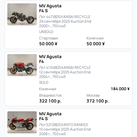
MV Agusta
F4 S
Лот 4471
BDS KANSAI RECYCLE
26 сентября 2025 Auction End
2000 г., 750 см3
UNSOLD
Стартовая
Конечная
50 000 ¥
50 000 ¥
MV Agusta
F4
Лот 4134
BDS KANSAI RECYCLE
12 сентября 2025 Auction End
2004 г., 750 см3
SOLD
184 000 ¥
Конечная
Владивосток
Москва
322 100 р.
372 100 р.
MV Agusta
F4 S
Лот 5212
BDS KANTO RANKED
10 сентября 2025 Auction End
2006 г., 750 см3