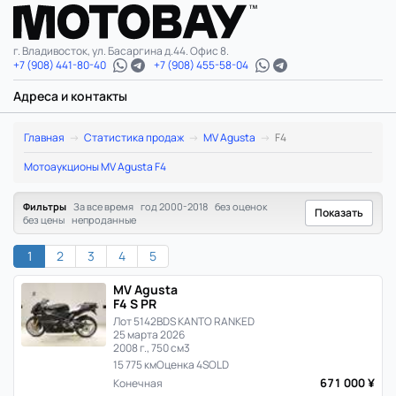
г. Владивосток, ул. Басаргина д.44. Офис 8.
+7 (908) 441-80-40
+7 (908) 455-58-04
Адреса и контакты
MV
Главная
Статистика продаж
MV Agusta
F4
Agusta
Мотоаукционы MV Agusta F4
F4:
Фильтры
За все время
год 2000-2018
без оценок
Показать
без цены
непроданные
статистика
1
2
3
4
5
цен
MV Agusta
и
F4 S PR
Лот 5142
BDS KANTO RANKED
продаж
25 марта 2026
2008 г., 750 см3
15 775 км
Оценка 4
SOLD
в
671 000 ¥
Конечная