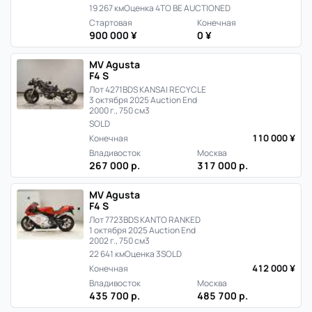
19 267 км
Оценка 4
TO BE AUCTIONED
Стартовая
Конечная
900 000 ¥
0 ¥
MV Agusta
F4 S
Лот 4271
BDS KANSAI RECYCLE
3 октября 2025 Auction End
2000 г., 750 см3
SOLD
110 000 ¥
Конечная
Владивосток
Москва
267 000 р.
317 000 р.
MV Agusta
F4 S
Лот 7723
BDS KANTO RANKED
1 октября 2025 Auction End
2002 г., 750 см3
22 641 км
Оценка 3
SOLD
412 000 ¥
Конечная
Владивосток
Москва
435 700 р.
485 700 р.