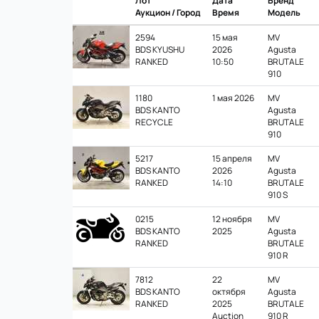
Лот
Дата
Бренд
Аукцион / Город
Время
Модель
2594
15 мая
MV
BDS KYUSHU
2026
Agusta
RANKED
10:50
BRUTALE
910
1180
1 мая 2026
MV
BDS KANTO
Agusta
RECYCLE
BRUTALE
910
5217
15 апреля
MV
BDS KANTO
2026
Agusta
RANKED
14:10
BRUTALE
910 S
0215
12 ноября
MV
BDS KANTO
2025
Agusta
RANKED
BRUTALE
910 R
7812
22
MV
BDS KANTO
октября
Agusta
RANKED
2025
BRUTALE
Auction
910 R