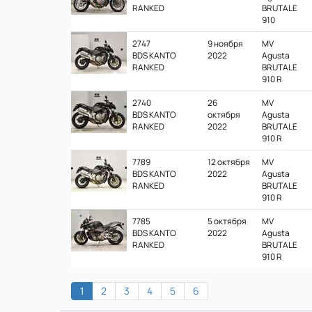
RANKED
BRUTALE
910
2747
9 ноября
MV
BDS KANTO
2022
Agusta
RANKED
BRUTALE
910 R
2740
26
MV
BDS KANTO
октября
Agusta
RANKED
2022
BRUTALE
910 R
7789
12 октября
MV
BDS KANTO
2022
Agusta
RANKED
BRUTALE
910 R
7785
5 октября
MV
BDS KANTO
2022
Agusta
RANKED
BRUTALE
910 R
1
2
3
4
5
6