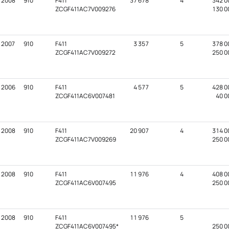
2008
910
F411
37 678
4
342 0
ZCGF411AC7V009276
130 0
2007
910
F411
3 357
5
378 0
ZCGF411AC7V009272
250 0
2006
910
F411
4 577
5
428 0
ZCGF411AC6V007481
40 0
2008
910
F411
20 907
4
314 0
ZCGF411AC7V009269
250 0
2008
910
F411
11 976
4
408 0
ZCGF411AC6V007495
250 0
2008
910
F411
11 976
5
ZCGF411AC6V007495*
250 0