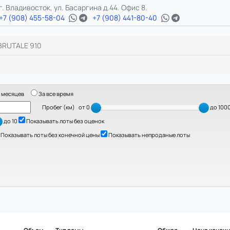
г. Владивосток, ул. Басаргина д.44. Офис 8.
+7 (908) 455-58-04
+7 (908) 441-80-40
BRUTALE 910
 месяцев
За все время
Пробег (км)
от 0
до 100
до 10
Показывать лоты без оценок
Показывать лоты без конечной цены
Показывать непроданые лоты