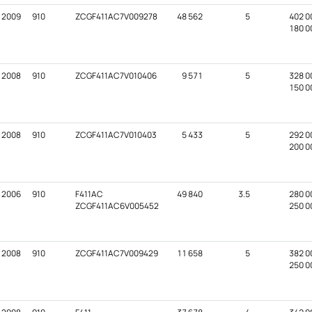
2009
910
ZCGF411AC7V009278
48 562
5
402 0
180 0
2008
910
ZCGF411AC7V010406
9 571
5
328 0
150 0
2008
910
ZCGF411AC7V010403
5 433
5
292 0
200 0
2006
910
F411AC
49 840
3.5
280 0
ZCGF411AC6V005452
250 0
2008
910
ZCGF411AC7V009429
11 658
5
382 0
250 0