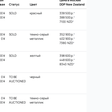
ная
Цена в Москве
овая
Статус
Цвет
DDP New Zealand
00 ¥
SOLD
красный
338 500 р.
*
00 ¥
388 500 р.
*
7100 NZD
*
00 ¥
SOLD
темно-серый
352 900 р.
*
0 ¥
металлик
402 900 р.
*
7380 NZD
*
00 ¥
SOLD
желтый
398 600 р.
*
00 ¥
448 600 р.
*
8340 NZD
*
0 ¥
TO BE
черный
00 ¥
AUCTIONED
0 ¥
TO BE
темно-серый
00 ¥
AUCTIONED
металлик