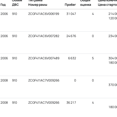
Объем
Тип рамы
Общая
Цена конеч
Год
ДВС
Номер рамы
Пробег
оценка
Цена старт
2006
910
ZCGF411AC6V006199
31 047
4
214 0
120 0
2006
910
ZCGF411AC6V007282
24 676
0
234 0
2006
910
ZCGF411AC6V007489
6 632
5
304 0
180 0
2008
910
ZCGF411AC7V009266
0
0
370 0
2008
910
ZCGF411AC7V009266
36 217
4
180 0