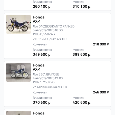
Японии
Владивосток
Москва
260 100 р.
310 100 р.
Honda
AX-1
Лот 0402
BDS KANTO RANKED
5 августа 2026 16:30
1988 г., 250 см3
21 016 км
Оценка 4
SOLD
218 000 ¥
Конечная
Владивосток
Москва
349 600 р.
399 600 р.
Honda
AX-1
Лот 3301
JBA KOBE
4 августа 2026 12:00
1987 г., 250 см3
23 412 км
Оценка 3
SOLD
246 000 ¥
Конечная
Владивосток
Москва
370 600 р.
420 600 р.
Honda