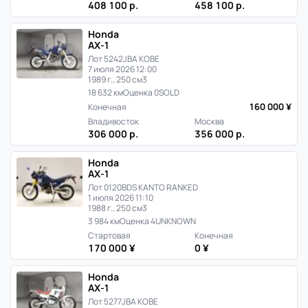
408 100 р.
458 100 р.
Honda
AX-1
Лот 5242
JBA KOBE
7 июля 2026 12:00
1989 г., 250 см3
18 632 км
Оценка 0
SOLD
160 000 ¥
Конечная
Владивосток
Москва
306 000 р.
356 000 р.
Honda
AX-1
Лот 0120
BDS KANTO RANKED
1 июля 2026 11:10
1988 г., 250 см3
3 984 км
Оценка 4
UNKNOWN
Стартовая
Конечная
170 000 ¥
0 ¥
Honda
AX-1
Лот 5277
JBA KOBE