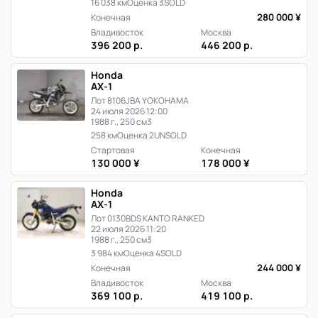
16 038 км
Оценка 3
SOLD
280 000 ¥
Конечная
Владивосток
Москва
396 200 р.
446 200 р.
Honda
AX-1
Лот 8106
JBA YOKOHAMA
24 июля 2026 12:00
1988 г., 250 см3
258 км
Оценка 2
UNSOLD
Стартовая
Конечная
130 000 ¥
178 000 ¥
Honda
AX-1
Лот 0130
BDS KANTO RANKED
22 июля 2026 11:20
1988 г., 250 см3
3 984 км
Оценка 4
SOLD
244 000 ¥
Конечная
Владивосток
Москва
369 100 р.
419 100 р.