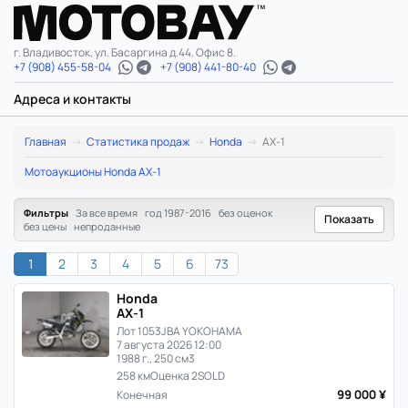
г. Владивосток, ул. Басаргина д.44. Офис 8.
+7 (908) 455-58-04
+7 (908) 441-80-40
Адреса и контакты
Honda
Главная
Статистика продаж
Honda
AX-1
AX-
Мотоаукционы Honda AX-1
1:
Фильтры
За все время
год 1987-2016
без оценок
Показать
без цены
непроданные
статистика
1
2
3
4
5
6
73
цен
Honda
и
AX-1
Лот 1053
JBA YOKOHAMA
продаж
7 августа 2026 12:00
1988 г., 250 см3
258 км
Оценка 2
SOLD
в
99 000 ¥
Конечная