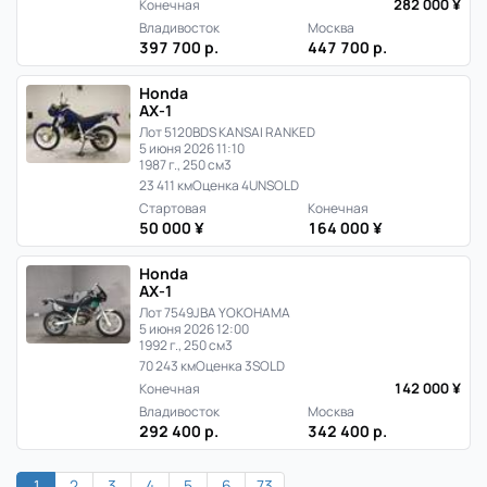
282 000 ¥
Конечная
Владивосток
Москва
397 700 р.
447 700 р.
Honda
AX-1
Лот 5120
BDS KANSAI RANKED
5 июня 2026 11:10
1987 г., 250 см3
23 411 км
Оценка 4
UNSOLD
Стартовая
Конечная
50 000 ¥
164 000 ¥
Honda
AX-1
Лот 7549
JBA YOKOHAMA
5 июня 2026 12:00
1992 г., 250 см3
70 243 км
Оценка 3
SOLD
142 000 ¥
Конечная
Владивосток
Москва
292 400 р.
342 400 р.
1
2
3
4
5
6
73