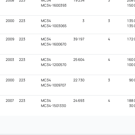
2008
223
MC34
19 234
3
208 
MC34-1600393
150 
2000
223
MC34
3
3
135 
MC34-1003065
135 
2009
223
MC34
39 197
4
172 
MC34-1600670
2003
223
MC34
25 604
4
160 
MC34-1200570
100 
2000
223
MC34
22 730
3
90 
MC34-1009707
2007
223
MC34
24 693
4
188 
MC34-1501330
30 