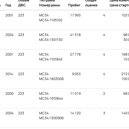
Объем
Тип рамы
Общая
Цена конеч
ь
Год
ДВС
Номер рамы
Пробег
оценка
Цена старт
2001
223
MC34
17 993
4
102 
MC34-1105102
2004
223
MC34
41 318
4
98 
MC34-1301130
30 
2001
223
MC34
27 778
4
168 
MC34-1101845
10 
2014
223
MC34
9 053
4
272 
MC34-1603008
150 
2000
223
MC34
11 019
2
68 
MC34-1010644
2004
223
MC34
14 120
3
140 
MC34-1300906