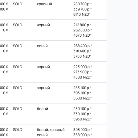
000 ¥
SOLD
красный
289 700 р.
*
000 ¥
339 700 р.
*
6110 NZD
*
000 ¥
SOLD
черный
212 800 р.
*
0 ¥
262 800 р.
*
4670 NZD
*
000 ¥
SOLD
синий
268 400 р.
*
0 ¥
318 400 р.
*
5750 NZD
*
000 ¥
SOLD
черный
223 900 р.
*
0 ¥
273 900 р.
*
4880 NZD
*
000 ¥
SOLD
черный
253 100 р.
*
0 ¥
303 100 р.
*
5680 NZD
*
000 ¥
SOLD
белый
280 100 р.
*
0 ¥
330 100 р.
*
5930 NZD
*
000 ¥
SOLD
белый, красный,
308 900 р.
*
000 ¥
синий
358 900 р.
*