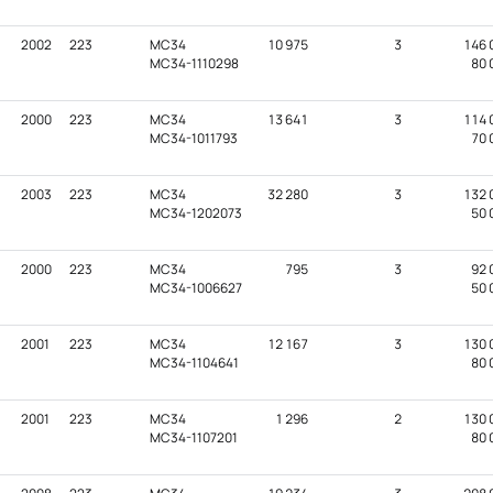
2002
223
MC34
10 975
3
146 
MC34-1110298
80 
2000
223
MC34
13 641
3
114 
MC34-1011793
70 
2003
223
MC34
32 280
3
132 
MC34-1202073
50 
2000
223
MC34
795
3
92 
MC34-1006627
50 
2001
223
MC34
12 167
3
130 
MC34-1104641
80 
2001
223
MC34
1 296
2
130 
MC34-1107201
80 