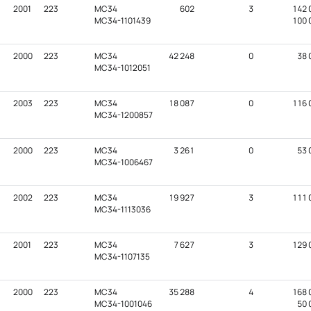
2001
223
MC34
602
3
142 
MC34-1101439
100 
2000
223
MC34
42 248
0
38 
MC34-1012051
2003
223
MC34
18 087
0
116 
MC34-1200857
2000
223
MC34
3 261
0
53 
MC34-1006467
2002
223
MC34
19 927
3
111 
MC34-1113036
2001
223
MC34
7 627
3
129 
MC34-1107135
2000
223
MC34
35 288
4
168 
MC34-1001046
50 