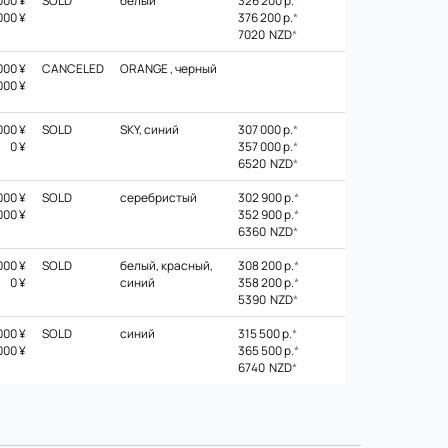
000 ¥
SOLD
белый
326 200 р.
*
000 ¥
376 200 р.
*
7020 NZD
*
000 ¥
CANCELED
ORANGE , черный
000 ¥
000 ¥
SOLD
SKY, синий
307 000 р.
*
0 ¥
357 000 р.
*
6520 NZD
*
000 ¥
SOLD
серебристый
302 900 р.
*
000 ¥
352 900 р.
*
6360 NZD
*
000 ¥
SOLD
белый, красный,
308 200 р.
*
0 ¥
синий
358 200 р.
*
5390 NZD
*
000 ¥
SOLD
синий
315 500 р.
*
000 ¥
365 500 р.
*
6740 NZD
*