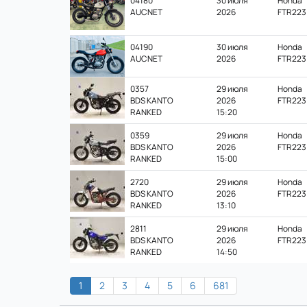
04180
30 июля
Honda
AUCNET
2026
FTR223
04190
30 июля
Honda
AUCNET
2026
FTR223
0357
29 июля
Honda
BDS KANTO
2026
FTR223
RANKED
15:20
0359
29 июля
Honda
BDS KANTO
2026
FTR223
RANKED
15:00
2720
29 июля
Honda
BDS KANTO
2026
FTR223
RANKED
13:10
2811
29 июля
Honda
BDS KANTO
2026
FTR223
RANKED
14:50
1
2
3
4
5
6
681