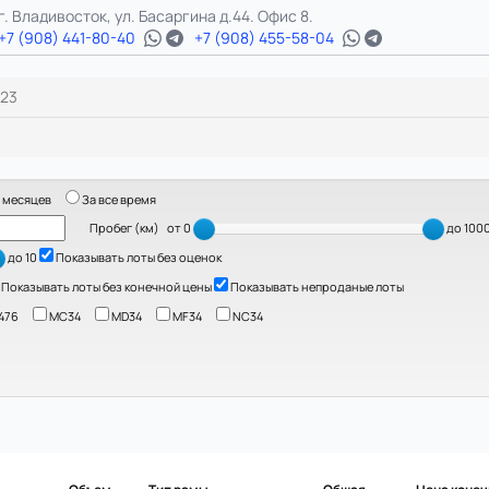
г. Владивосток, ул. Басаргина д.44. Офис 8.
+7 (908) 441-80-40
+7 (908) 455-58-04
23
 месяцев
За все время
Пробег (км)
от 0
до 100
до 10
Показывать лоты без оценок
Показывать лоты без конечной цены
Показывать непроданые лоты
476
MC34
MD34
MF34
NC34