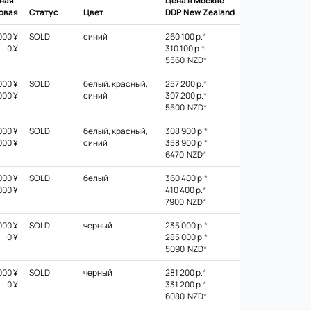
ная
Цена в Москве
овая
Статус
Цвет
DDP New Zealand
000 ¥
SOLD
синий
260 100 р.
*
0 ¥
310 100 р.
*
5560 NZD
*
000 ¥
SOLD
белый, красный,
257 200 р.
*
000 ¥
синий
307 200 р.
*
5500 NZD
*
000 ¥
SOLD
белый, красный,
308 900 р.
*
000 ¥
синий
358 900 р.
*
6470 NZD
*
000 ¥
SOLD
белый
360 400 р.
*
000 ¥
410 400 р.
*
7900 NZD
*
000 ¥
SOLD
черный
235 000 р.
*
0 ¥
285 000 р.
*
5090 NZD
*
000 ¥
SOLD
черный
281 200 р.
*
0 ¥
331 200 р.
*
6080 NZD
*