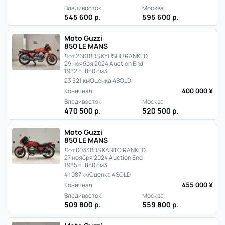
Владивосток
Москва
545 600 р.
595 600 р.
Moto Guzzi
850 LE MANS
Лот 2661
BDS KYUSHU RANKED
29 ноября 2024 Auction End
1982 г., 850 см3
23 521 км
Оценка 4
SOLD
400 000 ¥
Конечная
Владивосток
Москва
470 500 р.
520 500 р.
Moto Guzzi
850 LE MANS
Лот 0033
BDS KANTO RANKED
27 ноября 2024 Auction End
1985 г., 850 см3
41 087 км
Оценка 4
SOLD
455 000 ¥
Конечная
Владивосток
Москва
509 800 р.
559 800 р.