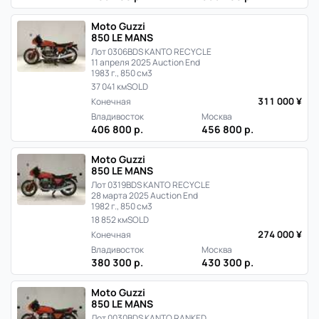
Moto Guzzi
850 LE MANS
Лот 0306
BDS KANTO RECYCLE
11 апреля 2025 Auction End
1983 г., 850 см3
37 041 км
SOLD
311 000 ¥
Конечная
Владивосток
Москва
406 800 р.
456 800 р.
Moto Guzzi
850 LE MANS
Лот 0319
BDS KANTO RECYCLE
28 марта 2025 Auction End
1982 г., 850 см3
18 852 км
SOLD
274 000 ¥
Конечная
Владивосток
Москва
380 300 р.
430 300 р.
Moto Guzzi
850 LE MANS
Лот 0030
BDS KANTO RANKED