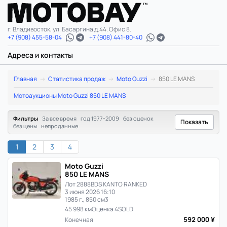
г. Владивосток, ул. Басаргина д.44. Офис 8.
+7 (908) 455-58-04
+7 (908) 441-80-40
Адреса и контакты
Moto
Главная
Статистика продаж
Moto Guzzi
850 LE MANS
Guzzi
Мотоаукционы Moto Guzzi 850 LE MANS
850
Фильтры
За все время
год 1977-2009
без оценок
Показать
без цены
непроданные
LE
1
2
3
4
MANS:
Moto Guzzi
статистика
850 LE MANS
Лот 2888
BDS KANTO RANKED
цен
3 июня 2026 16:10
1985 г., 850 см3
45 998 км
Оценка 4
SOLD
и
592 000 ¥
Конечная