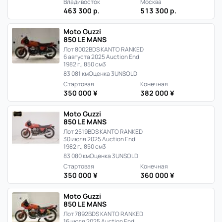
Владивосток
Москва
463 300 р.
513 300 р.
Moto Guzzi
850 LE MANS
Лот 8002
BDS KANTO RANKED
6 августа 2025 Auction End
1982 г., 850 см3
83 081 км
Оценка 3
UNSOLD
Стартовая
Конечная
350 000 ¥
382 000 ¥
Moto Guzzi
850 LE MANS
Лот 2519
BDS KANTO RANKED
30 июля 2025 Auction End
1982 г., 850 см3
83 080 км
Оценка 3
UNSOLD
Стартовая
Конечная
350 000 ¥
360 000 ¥
Moto Guzzi
850 LE MANS
Лот 7892
BDS KANTO RANKED
16 июля 2025 Auction End