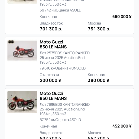
1983 г., 850 см3
39 742 км
Оценка 4
SOLD
660 000 ¥
Конечная
Владивосток
Москва
701 300 р.
751 300 р.
Moto Guzzi
850 LE MANS
Лот 2575
BDS KANTO RANKED
25 июня 2025 Auction End
1985 г., 850 см3
79 616 км
Оценка 4
UNSOLD
Стартовая
Конечная
200 000 ¥
380 000 ¥
Moto Guzzi
850 LE MANS
Лот 7696
BDS KANTO RANKED
25 июня 2025 Auction End
1984 г., 850 см3
57 752 км
Оценка 4
SOLD
452 000 ¥
Конечная
Владивосток
Москва
507 700 р.
557 700 р.