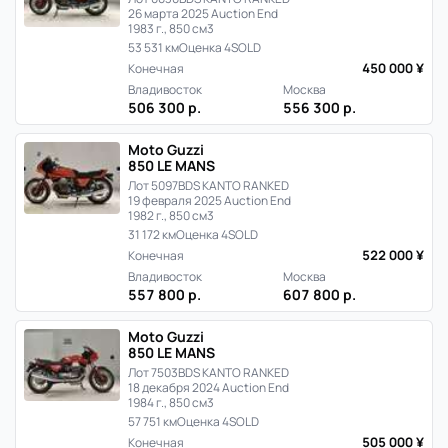
26 марта 2025 Auction End
1983 г., 850 см3
53 531 км
Оценка 4
SOLD
450 000 ¥
Конечная
Владивосток
Москва
506 300 р.
556 300 р.
Moto Guzzi
850 LE MANS
Лот 5097
BDS KANTO RANKED
19 февраля 2025 Auction End
1982 г., 850 см3
31 172 км
Оценка 4
SOLD
522 000 ¥
Конечная
Владивосток
Москва
557 800 р.
607 800 р.
Moto Guzzi
850 LE MANS
Лот 7503
BDS KANTO RANKED
18 декабря 2024 Auction End
1984 г., 850 см3
57 751 км
Оценка 4
SOLD
505 000 ¥
Конечная