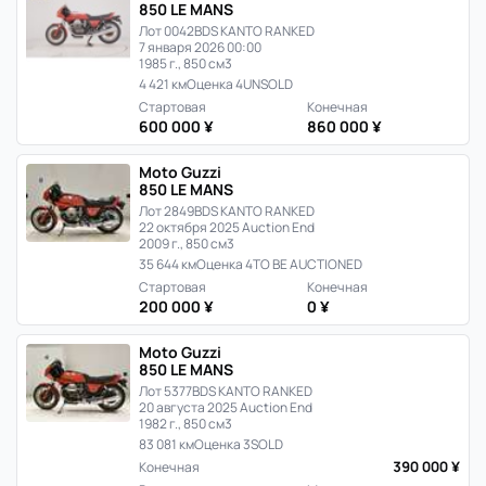
850 LE MANS
Лот 0042
BDS KANTO RANKED
7 января 2026 00:00
1985 г., 850 см3
4 421 км
Оценка 4
UNSOLD
Стартовая
Конечная
600 000 ¥
860 000 ¥
Moto Guzzi
850 LE MANS
Лот 2849
BDS KANTO RANKED
22 октября 2025 Auction End
2009 г., 850 см3
35 644 км
Оценка 4
TO BE AUCTIONED
Стартовая
Конечная
200 000 ¥
0 ¥
Moto Guzzi
850 LE MANS
Лот 5377
BDS KANTO RANKED
20 августа 2025 Auction End
1982 г., 850 см3
83 081 км
Оценка 3
SOLD
390 000 ¥
Конечная