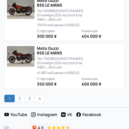
Moto Guzzi
850 LE MANS
Лот 0308
BDS KANTO RANKED
20 ноября 2024 Auction End
1985 г., 850 см3
79 615 км
Оценка 4
UNSOLD
Стартовая
Конечная
300 000 ¥
404 000 ¥
Moto Guzzi
850 LE MANS
Лот 7562
BDS KANTO RANKED
20 ноября 2024 Auction End
1985 г., 850 см3
41 087 км
Оценка 4
UNSOLD
Стартовая
Конечная
350 000 ¥
400 000 ¥
1
2
3
4
YouTube
Instagram
VK
Facebook