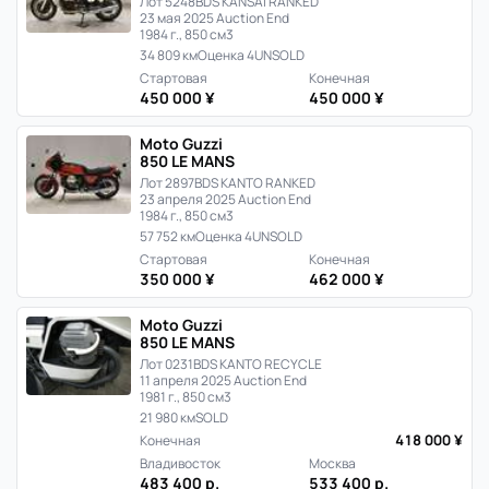
Лот 5248
BDS KANSAI RANKED
23 мая 2025 Auction End
1984 г., 850 см3
34 809 км
Оценка 4
UNSOLD
Стартовая
Конечная
450 000 ¥
450 000 ¥
Moto Guzzi
850 LE MANS
Лот 2897
BDS KANTO RANKED
23 апреля 2025 Auction End
1984 г., 850 см3
57 752 км
Оценка 4
UNSOLD
Стартовая
Конечная
350 000 ¥
462 000 ¥
Moto Guzzi
850 LE MANS
Лот 0231
BDS KANTO RECYCLE
11 апреля 2025 Auction End
1981 г., 850 см3
21 980 км
SOLD
418 000 ¥
Конечная
Владивосток
Москва
483 400 р.
533 400 р.