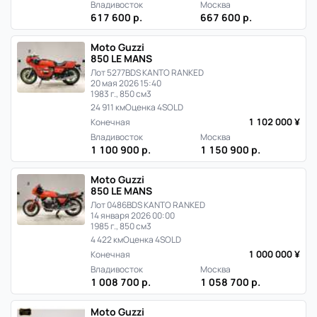
продаж
Владивосток
Москва
617 600 р.
667 600 р.
в
Moto Guzzi
850 LE MANS
Японии
Лот 5277
BDS KANTO RANKED
20 мая 2026 15:40
1983 г., 850 см3
24 911 км
Оценка 4
SOLD
1 102 000 ¥
Конечная
Владивосток
Москва
1 100 900 р.
1 150 900 р.
Moto Guzzi
850 LE MANS
Лот 0486
BDS KANTO RANKED
14 января 2026 00:00
1985 г., 850 см3
4 422 км
Оценка 4
SOLD
1 000 000 ¥
Конечная
Владивосток
Москва
1 008 700 р.
1 058 700 р.
Moto Guzzi