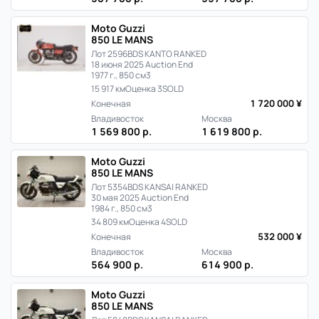
Moto Guzzi
850 LE MANS
Лот 2596
BDS KANTO RANKED
18 июня 2025 Auction End
1977 г., 850 см3
15 917 км
Оценка 3
SOLD
1 720 000 ¥
Конечная
Владивосток
Москва
1 569 800 р.
1 619 800 р.
Moto Guzzi
850 LE MANS
Лот 5354
BDS KANSAI RANKED
30 мая 2025 Auction End
1984 г., 850 см3
34 809 км
Оценка 4
SOLD
532 000 ¥
Конечная
Владивосток
Москва
564 900 р.
614 900 р.
Moto Guzzi
850 LE MANS