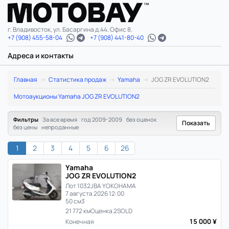
г. Владивосток, ул. Басаргина д.44. Офис 8.
+7 (908) 455-58-04
+7 (908) 441-80-40
Адреса и контакты
Yamaha
Главная
Статистика продаж
Yamaha
JOG ZR EVOLUTION2
JOG
Мотоаукционы Yamaha JOG ZR EVOLUTION2
ZR
Фильтры
За все время
год 2009-2009
без оценок
Показать
без цены
непроданные
EVOLUTION2:
1
2
3
4
5
6
26
статистика
Yamaha
цен
JOG ZR EVOLUTION2
Лот 1032
JBA YOKOHAMA
и
7 августа 2026 12:00
50 см3
21 772 км
Оценка 2
SOLD
продаж
15 000 ¥
Конечная