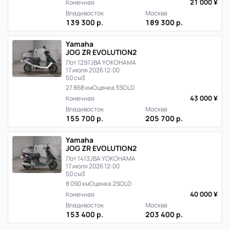
21 000 ¥
Конечная
Владивосток
Москва
139 300 р.
189 300 р.
Yamaha
JOG ZR EVOLUTION2
Лот 1297
JBA YOKOHAMA
17 июля 2026 12:00
50 см3
27 868 км
Оценка 3
SOLD
43 000 ¥
Конечная
Владивосток
Москва
155 700 р.
205 700 р.
Yamaha
JOG ZR EVOLUTION2
Лот 1413
JBA YOKOHAMA
17 июля 2026 12:00
50 см3
8 090 км
Оценка 2
SOLD
40 000 ¥
Конечная
Владивосток
Москва
153 400 р.
203 400 р.