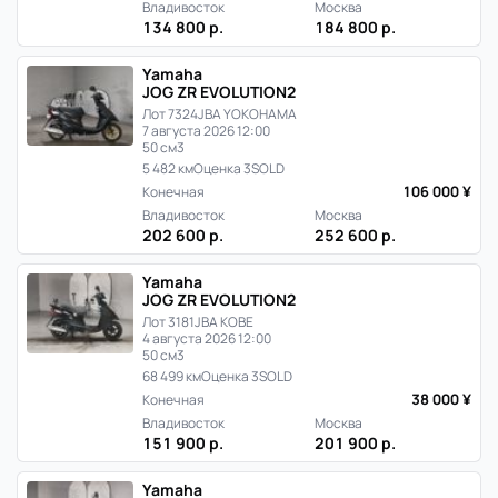
в
Владивосток
Москва
134 800 р.
184 800 р.
Японии
Yamaha
JOG ZR EVOLUTION2
Лот 7324
JBA YOKOHAMA
7 августа 2026 12:00
50 см3
5 482 км
Оценка 3
SOLD
106 000 ¥
Конечная
Владивосток
Москва
202 600 р.
252 600 р.
Yamaha
JOG ZR EVOLUTION2
Лот 3181
JBA KOBE
4 августа 2026 12:00
50 см3
68 499 км
Оценка 3
SOLD
38 000 ¥
Конечная
Владивосток
Москва
151 900 р.
201 900 р.
Yamaha