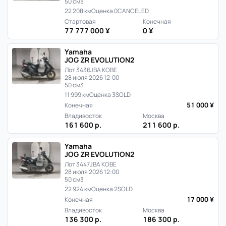
50 см3
22 208 км
Оценка 0
CANCELED
Стартовая
Конечная
77 777 000 ¥
0 ¥
Yamaha
JOG ZR EVOLUTION2
Лот 3436
JBA KOBE
28 июля 2026 12:00
50 см3
11 999 км
Оценка 3
SOLD
51 000 ¥
Конечная
Владивосток
Москва
161 600 р.
211 600 р.
Yamaha
JOG ZR EVOLUTION2
Лот 3447
JBA KOBE
28 июля 2026 12:00
50 см3
22 924 км
Оценка 2
SOLD
17 000 ¥
Конечная
Владивосток
Москва
136 300 р.
186 300 р.