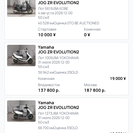
JOG ZR EVOLUTION2
Лот 5619
JBA KOBE
4 августа 2026 12:00
50 см3
40 328 км
Оценка 0
TO BE AUCTIONED
Стартовая
Конечная
10 000 ¥
0 ¥
Yamaha
JOG ZR EVOLUTION2
Лот 1009
JBA YOKOHAMA
31 июля 2026 12:00
50 см3
36 942 км
Оценка 2
SOLD
19 000 ¥
Конечная
Владивосток
Москва
137 800 р.
187 800 р.
Yamaha
JOG ZR EVOLUTION2
Лот 1273
JBA YOKOHAMA
31 июля 2026 12:00
50 см3
66 700 км
Оценка 3
SOLD