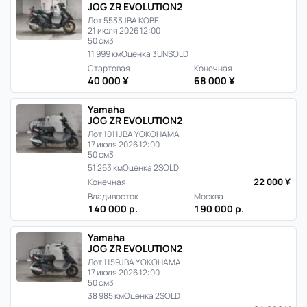
JOG ZR EVOLUTION2
Лот 5533
JBA KOBE
21 июля 2026 12:00
50 см3
11 999 км
Оценка 3
UNSOLD
Стартовая
Конечная
40 000 ¥
68 000 ¥
Yamaha
JOG ZR EVOLUTION2
Лот 1011
JBA YOKOHAMA
17 июля 2026 12:00
50 см3
51 263 км
Оценка 2
SOLD
22 000 ¥
Конечная
Владивосток
Москва
140 000 р.
190 000 р.
Yamaha
JOG ZR EVOLUTION2
Лот 1159
JBA YOKOHAMA
17 июля 2026 12:00
50 см3
38 985 км
Оценка 2
SOLD