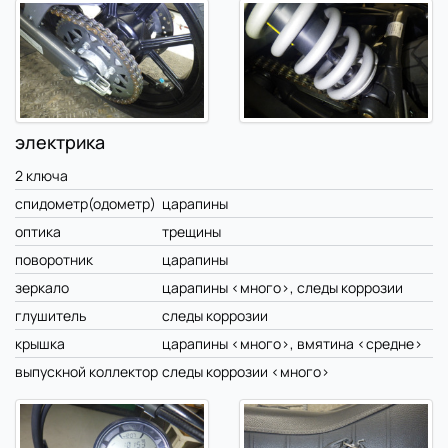
электрика
2 ключа
спидометр(одометр)
царапины
оптика
трещины
поворотник
царапины
зеркало
царапины <много>, следы коррозии
глушитель
следы коррозии
крышка
царапины <много>, вмятина <средне>
выпускной коллектор
следы коррозии <много>