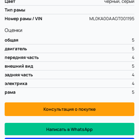
Цвет
черный, серый
Тип рамы
Номер рамы / VIN
ML0KA00AAGT001195
Оценки
общая
5
двигатель
5
передняя часть
4
внешний вид
5
задняя часть
4
электрика
4
рама
5
Консультация о покупке
Написать в WhatsApp