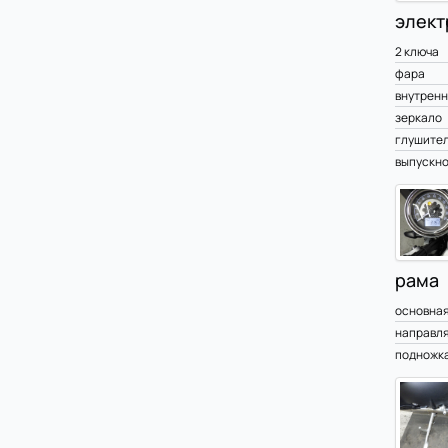
элект
2 ключа
фара
внутренн
зеркало
глушите
выпускно
рама
основная
направл
подножк