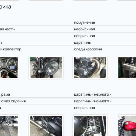
рика
помутнение
яя часть
неоригинал
неоригинал
ль
царапины
й коллектор
следы коррозии
 рама
царапины <немного>
яющая сидения
царапины <немного>
а
неоригинал