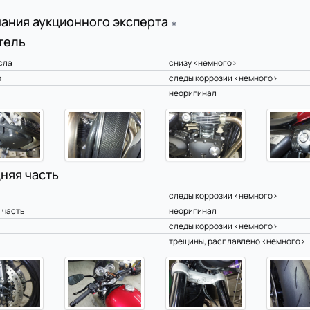
ания аукционного эксперта
∗
тель
сла
снизу <немного>
р
следы коррозии <немного>
неоригинал
няя часть
а
следы коррозии <немного>
 часть
неоригинал
следы коррозии <немного>
трещины, расплавлено <немного>