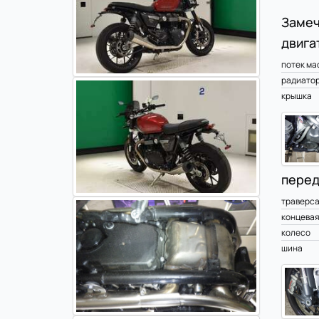
Замеч
двига
потек ма
радиато
крышка
перед
траверс
концевая
колесо
шина