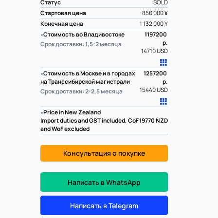
Статус
SOLD
Стартовая цена
850 000 ¥
Конечная цена
1 132 000 ¥
∗
Стоимость во Владивостоке
1197200
р.
Срок доставки: 1,5-2 месяца
14710 USD
∗
Стоимость в Москве и в городах
1257200
на Транссибирской магистрали
р.
15440 USD
Срок доставки: 2-2,5 месяца
∗
Price in New Zealand
Import duties and GST included, CoF
19770
NZD
and WoF excluded
Консультация о покупке
Написать в WhatsApp
Написать в Telegram