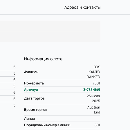
Адреса и контакты
Информация о лоте
5
BDS
Аукцион
KANTO
5
RANKED
6
Номер лота
7801
5
Артикул
3-785-849
6
23 июля
Дата торгов
5
2025
5
Auction
Время торгов
End
Линия
Порядковый номер в линии
801