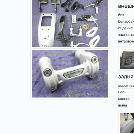
внешн
бок
бензоба
сидение
заднее к
ветровое
задня
амортиз
цепь
колесо
шина