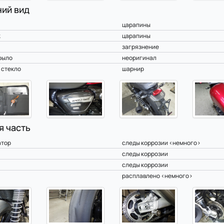
ий вид
царапины
к
царапины
загрязнение
рыло
неоригинал
 стекло
шарнир
я часть
атор
следы коррозии <немного>
следы коррозии
следы коррозии
расплавлено <немного>