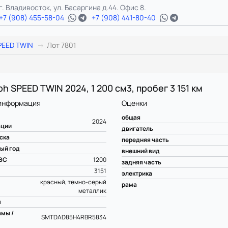
г. Владивосток, ул. Басаргина д.44. Офис 8.
+7 (908) 455-58-04
+7 (908) 441-80-40
PEED TWIN
Лот 7801
h SPEED TWIN 2024, 1 200 см3, пробег 3 151 км
информация
Оценки
общая
2024
ации
двигатель
ска
передняя часть
ый год
внешний вид
ВС
1200
задняя часть
3151
электрика
красный, темно-серый
рама
металлик
ы
мы /
SMTDAD85H4RBR5834