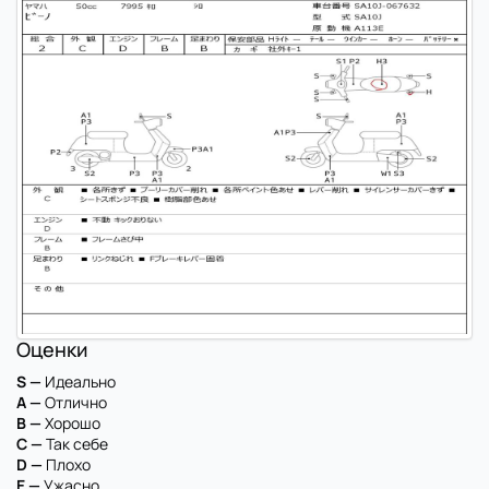
Оценки
S —
Идеально
A —
Отлично
B —
Хорошо
C —
Так себе
D —
Плохо
E —
Ужасно