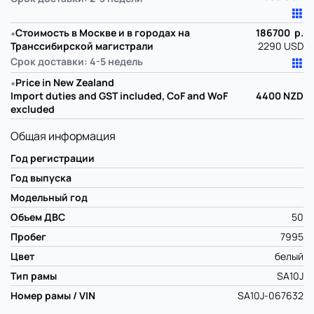
∗
Стоимость в Москве и в городах на
186700 р.
Транссибирской магистрали
2290 USD
Срок доставки: 4-5 недель
∗
Price in New Zealand
Import duties and GST included, CoF and WoF
4400
NZD
excluded
Общая информация
Год регистрации
Год выпуска
Модельный год
Объем ДВС
50
Пробег
7995
Цвет
белый
Тип рамы
SA10J
Номер рамы / VIN
SA10J-067632