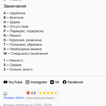
Замечания
A —
Царапина
B —
Вмятина
H —
Дырка
N —
Отсутствие
P —
Перекрас, подкраска
R —
Ремонт
S —
Короозия, ржавчина
T —
Поломано, обрезано
X —
Необходима замена
W —
Следы восстановления
1 —
Немного
2 —
Средне
3 —
Сильно, много
YouTube
Instagram
VK
Facebook
© www.motobay.su 2010—2026