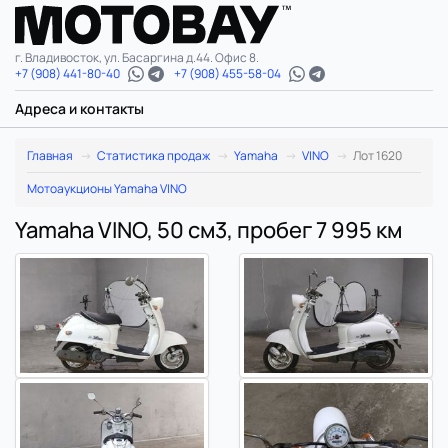
г. Владивосток, ул. Басаргина д.44. Офис 8.
+7 (908) 441-80-40
+7 (908) 455-58-04
Адреса и контакты
Главная
Статистика продаж
Yamaha
VINO
Лот 1620
Мотоаукционы Yamaha VINO
Yamaha VINO, 50 см3, пробег 7 995 км