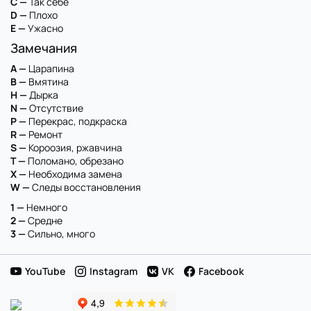
C —
Так себе
D —
Плохо
E —
Ужасно
Замечания
A —
Царапина
B —
Вмятина
H —
Дырка
N —
Отсутствие
P —
Перекрас, подкраска
R —
Ремонт
S —
Короозия, ржавчина
T —
Поломано, обрезано
X —
Необходима замена
W —
Следы восстановления
1 —
Немного
2 —
Средне
3 —
Сильно, много
YouTube
Instagram
VK
Facebook