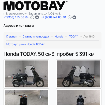
г. Владивосток, ул. Басаргина д.44. Офис 8.
+7 (908) 455-58-04
+7 (908) 441-80-40
Адреса и контакты
Главная
Статистика продаж
Honda
TODAY
Лот 1610
Мотоаукционы Honda TODAY
Honda TODAY, 50 см3, пробег 5 391 км