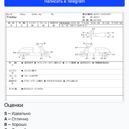
Написать в Telegram
Оценки
S —
Идеально
A —
Отлично
B —
Хорошо