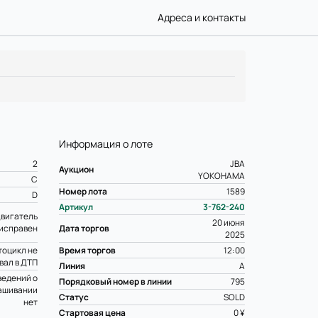
Адреса и контакты
Информация о лоте
2
JBA
Аукцион
YOKOHAMA
C
Номер лота
1589
D
Артикул
3-762-240
вигатель
20 июня
исправен
Дата торгов
2025
оцикл не
Время торгов
12:00
вал в ДТП
Линия
A
ведений о
Порядковый номер в линии
795
ашивании
Статус
SOLD
нет
Стартовая цена
0 ¥