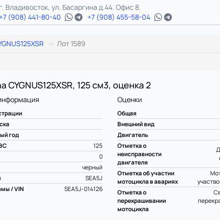
г. Владивосток, ул. Басаргина д.44. Офис 8.
+7 (908) 441-80-40
+7 (908) 455-58-04
YGNUS125XSR
Лот 1589
a CYGNUS125XSR, 125 см3, оценка 2
информация
Оценки
страции
Общая
ска
Внешний вид
ый год
Двигатель
ВС
125
Отметка о
Д
неисправности
0
двигателя
черный
Отметка об участии
Мот
ы
SEA5J
мотоцикла в авариях
участво
мы / VIN
SEA5J-014126
Отметка о
С
перекрашивании
перекр
мотоцикла