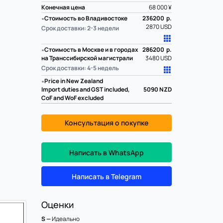
Конечная цена
68 000 ¥
∗
Стоимость во Владивостоке
236200 р.
2870 USD
Срок доставки: 2-3 недели
∗
Стоимость в Москве и в городах
286200 р.
на Транссибирской магистрали
3480 USD
Срок доставки: 4-5 недель
∗
Price in New Zealand
Import duties and GST included,
5090
NZD
CoF and WoF excluded
Консультация о покупке
Написать в WhatsApp
Написать в Telegram
Оценки
S —
Идеально