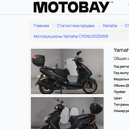
Главная
Статистика продаж
Yamaha
C
Мотоаукционы Yamaha CYGNUS125XSR
Yamah
Общая 
Год реги
Год выпу
Модельн
Объем Д
Пробег
Цвет
Тип рам
Номер ра