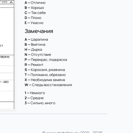
A —
Отлично
B —
Хорошо
C —
Так себе
D —
Плохо
E —
Ужасно
Замечания
A —
Царапина
B —
Вмятина
H —
Дырка
N —
Отсутствие
P —
Перекрас, подкраска
R —
Ремонт
S —
Короозия, ржавчина
T —
Поломано, обрезано
X —
Необходима замена
W —
Следы восстановления
1 —
Немного
2 —
Средне
3 —
Сильно, много
© www.motobay.su 2010—2026