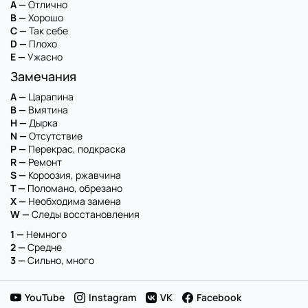
A —
Отлично
B —
Хорошо
C —
Так себе
D —
Плохо
E —
Ужасно
Замечания
A —
Царапина
B —
Вмятина
H —
Дырка
N —
Отсутствие
P —
Перекрас, подкраска
R —
Ремонт
S —
Короозия, ржавчина
T —
Поломано, обрезано
X —
Необходима замена
W —
Следы восстановления
1 —
Немного
2 —
Средне
3 —
Сильно, много
YouTube
Instagram
VK
Facebook