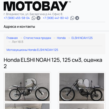
г. Владивосток, ул. Басаргина д.44. Офис 8.
+7 (908) 455-58-04
+7 (908) 441-80-40
Адреса и контакты
Главная
Статистика продаж
Honda
ELSHI NOAH 125
Лот 1613
Мотоаукционы Honda ELSHI NOAH 125
Honda ELSHI NOAH 125, 125 см3, оценка
2