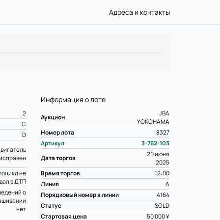
Адреса и контакты
Информация о лоте
2
JBA
Аукцион
YOKOHAMA
C
Номер лота
8327
D
Артикул
3-762-103
вигатель
20 июня
исправен
Дата торгов
2025
оцикл не
Время торгов
12:00
вал в ДТП
Линия
A
ведений о
Порядковый номер в линии
4164
ашивании
Статус
SOLD
нет
Стартовая цена
50 000 ¥