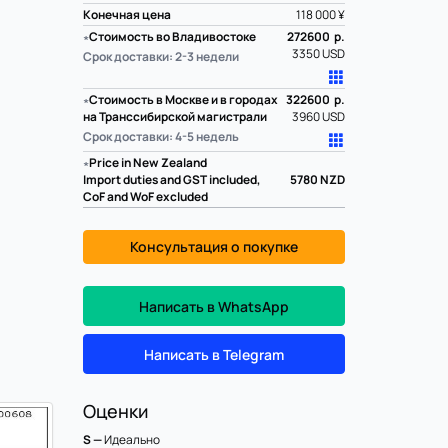
Конечная цена
118 000 ¥
∗
Стоимость во Владивостоке
272600 р.
3350 USD
Срок доставки: 2-3 недели
∗
Стоимость в Москве и в городах
322600 р.
на Транссибирской магистрали
3960 USD
Срок доставки: 4-5 недель
∗
Price in New Zealand
Import duties and GST included,
5780
NZD
CoF and WoF excluded
Консультация о покупке
Написать в WhatsApp
Написать в Telegram
Оценки
S —
Идеально