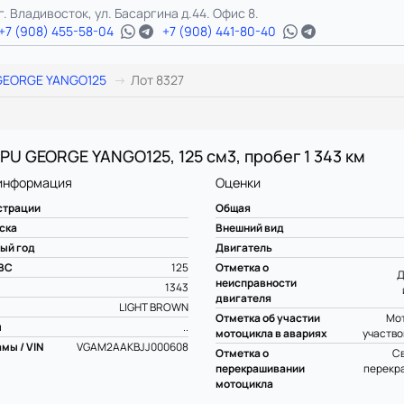
г. Владивосток, ул. Басаргина д.44. Офис 8.
+7 (908) 455-58-04
+7 (908) 441-80-40
GEORGE YANGO125
Лот 8327
 PU GEORGE YANGO125, 125 см3, пробег 1 343 км
информация
Оценки
страции
Общая
ска
Внешний вид
ый год
Двигатель
ВС
125
Отметка о
Д
неисправности
1343
двигателя
LIGHT BROWN
Отметка об участии
Мот
ы
..
мотоцикла в авариях
участво
мы / VIN
VGAM2AAKBJJ000608
Отметка о
С
перекрашивании
перекр
мотоцикла