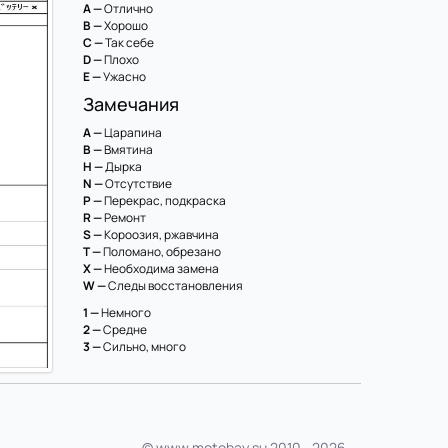
A —
Отлично
B —
Хорошо
C —
Так себе
D —
Плохо
E —
Ужасно
Замечания
A —
Царапина
B —
Вмятина
H —
Дырка
N —
Отсутствие
P —
Перекрас, подкраска
R —
Ремонт
S —
Короозия, ржавчина
T —
Поломано, обрезано
X —
Необходима замена
W —
Следы восстановления
1 —
Немного
2 —
Средне
3 —
Сильно, много
© www.motobay.su 2010—2026