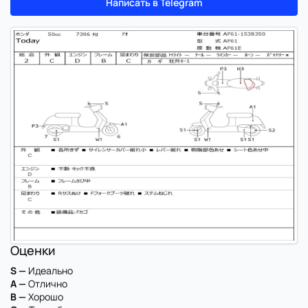
Написать в Telegram
Оценки
S —
Идеально
A —
Отлично
B —
Хорошо