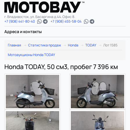
г. Владивосток, ул. Басаргина д.44. Офис 8.
+7 (908) 441-80-40
+7 (908) 455-58-04
Адреса и контакты
Главная
Статистика продаж
Honda
TODAY
Лот 1585
Мотоаукционы Honda TODAY
Honda TODAY, 50 см3, пробег 7 396 км