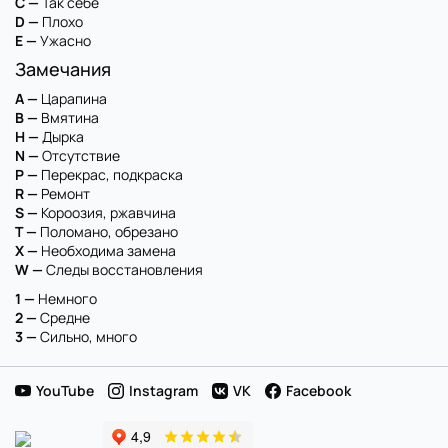
C —
Так себе
D —
Плохо
E —
Ужасно
Замечания
A —
Царапина
B —
Вмятина
H —
Дырка
N —
Отсутствие
P —
Перекрас, подкраска
R —
Ремонт
S —
Короозия, ржавчина
T —
Поломано, обрезано
X —
Необходима замена
W —
Следы восстановления
1 —
Немного
2 —
Средне
3 —
Сильно, много
YouTube
Instagram
VK
Facebook