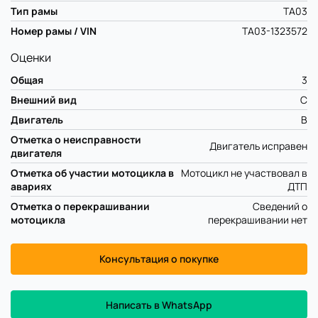
Тип рамы
TA03
Номер рамы / VIN
TA03-1323572
Оценки
Общая
3
Внешний вид
C
Двигатель
B
Отметка о неисправности
Двигатель исправен
двигателя
Отметка об участии мотоцикла в
Мотоцикл не участвовал в
авариях
ДТП
Отметка о перекрашивании
Сведений о
мотоцикла
перекрашивании нет
Консультация о покупке
Написать в WhatsApp