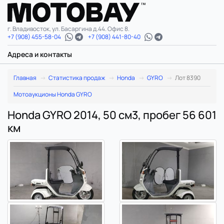
г. Владивосток, ул. Басаргина д.44. Офис 8.
+7 (908) 455-58-04
+7 (908) 441-80-40
Адреса и контакты
Главная
Статистика продаж
Honda
GYRO
Лот 8390
Мотоаукционы Honda GYRO
Honda GYRO 2014, 50 см3, пробег 56 601
км