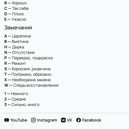
B —
Хорошо
C —
Так себе
D —
Плохо
E —
Ужасно
Замечания
A —
Царапина
B —
Вмятина
H —
Дырка
N —
Отсутствие
P —
Перекрас, подкраска
R —
Ремонт
S —
Короозия, ржавчина
T —
Поломано, обрезано
X —
Необходима замена
W —
Следы восстановления
1 —
Немного
2 —
Средне
3 —
Сильно, много
YouTube
Instagram
VK
Facebook