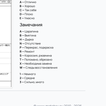
A —
Отлично
B —
Хорошо
C —
Так себе
D —
Плохо
E —
Ужасно
Замечания
A —
Царапина
B —
Вмятина
H —
Дырка
N —
Отсутствие
P —
Перекрас, подкраска
R —
Ремонт
S —
Короозия, ржавчина
T —
Поломано, обрезано
X —
Необходима замена
W —
Следы восстановления
1 —
Немного
2 —
Средне
3 —
Сильно, много
© www.motobay.su 2010—2026