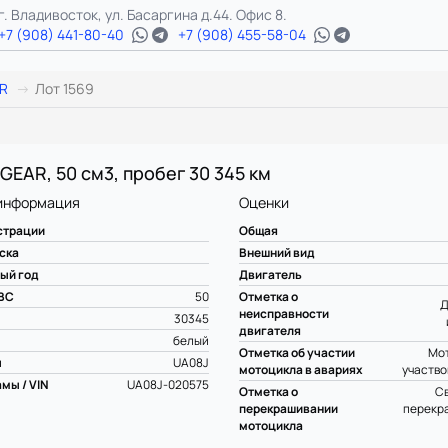
г. Владивосток, ул. Басаргина д.44. Офис 8.
+7 (908) 441-80-40
+7 (908) 455-58-04
R
Лот 1569
 GEAR, 50 см3, пробег 30 345 км
информация
Оценки
страции
Общая
ска
Внешний вид
ый год
Двигатель
ВС
50
Отметка о
Д
неисправности
30345
двигателя
белый
Отметка об участии
Мот
ы
UA08J
мотоцикла в авариях
участво
мы / VIN
UA08J-020575
Отметка о
С
перекрашивании
перекр
мотоцикла