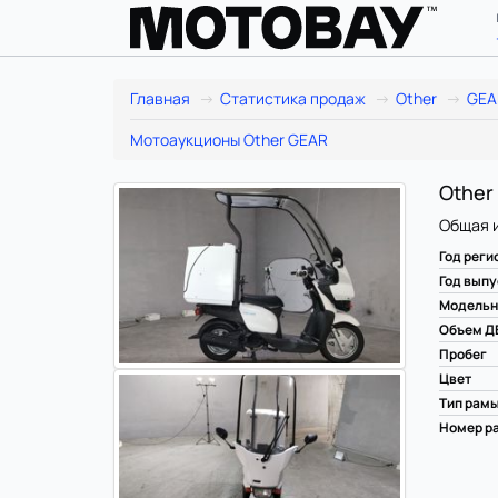
Главная
Статистика продаж
Other
GEA
Мотоаукционы Other GEAR
Other
Общая 
Год реги
Год выпу
Модельн
Объем Д
Пробег
Цвет
Тип рам
Номер ра