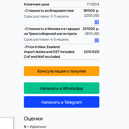
Конечная цена
77 000 ¥
∗
Стоимость во Владивостоке
181000 р.
2200 USD
Срок доставки: 2-3 недели
∗
Стоимость в Москве и в городах
231000 р.
на Транссибирской магистрали
2810 USD
Срок доставки: 4-5 недель
∗
Price in New Zealand
Import duties and GST included,
5210
NZD
CoF and WoF excluded
Консультация о покупке
Написать в WhatsApp
Написать в Telegram
Оценки
S —
Идеально