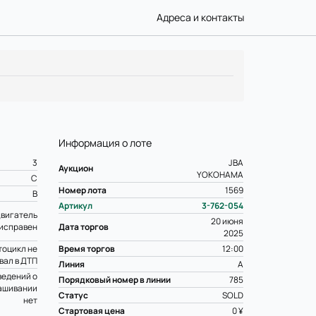
Адреса и контакты
Информация о лоте
3
JBA
Аукцион
YOKOHAMA
C
Номер лота
1569
B
Артикул
3-762-054
вигатель
20 июня
исправен
Дата торгов
2025
оцикл не
Время торгов
12:00
вал в ДТП
Линия
A
ведений о
Порядковый номер в линии
785
ашивании
Статус
SOLD
нет
Стартовая цена
0 ¥