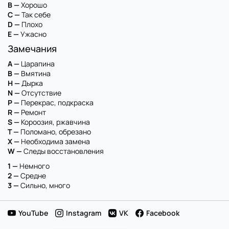
B —
Хорошо
C —
Так себе
D —
Плохо
E —
Ужасно
Замечания
A —
Царапина
B —
Вмятина
H —
Дырка
N —
Отсутствие
P —
Перекрас, подкраска
R —
Ремонт
S —
Короозия, ржавчина
T —
Поломано, обрезано
X —
Необходима замена
W —
Следы восстановления
1 —
Немного
2 —
Средне
3 —
Сильно, много
YouTube
Instagram
VK
Facebook