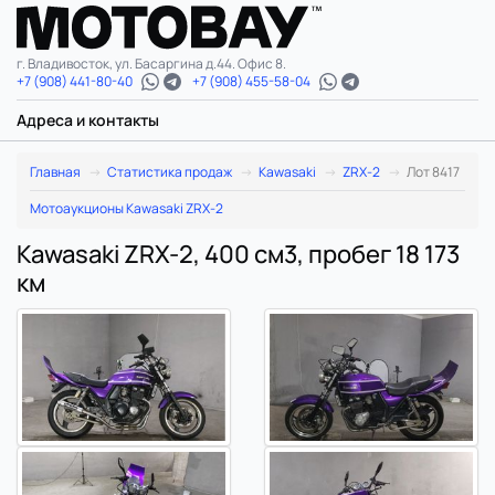
г. Владивосток, ул. Басаргина д.44. Офис 8.
+7 (908) 441-80-40
+7 (908) 455-58-04
Адреса и контакты
Главная
Статистика продаж
Kawasaki
ZRX-2
Лот 8417
Мотоаукционы Kawasaki ZRX-2
Kawasaki ZRX-2, 400 см3, пробег 18 173
км