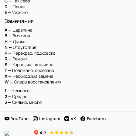
C —
Так себе
D —
Плохо
E —
Ужасно
Замечания
A —
Царапина
B —
Вмятина
H —
Дырка
N —
Отсутствие
P —
Перекрас, подкраска
R —
Ремонт
S —
Короозия, ржавчина
T —
Поломано, обрезано
X —
Необходима замена
W —
Следы восстановления
1 —
Немного
2 —
Средне
3 —
Сильно, много
YouTube
Instagram
VK
Facebook