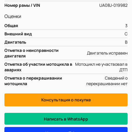
Номер рамы / VIN
UA08J-019982
Оценки
Общая
3
Внешний вид
C
Двигатель
B
Отметка о неисправности
Двигатель исправен
двигателя
Отметка об участии мотоцикла в
Мотоцикл не участвовал в
авариях
ДТП
Отметка о перекрашивании
Сведений о
мотоцикла
перекрашивании нет
Консультация о покупке
Написать в WhatsApp