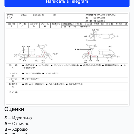
Написать в Telegram
Оценки
S —
Идеально
A —
Отлично
B —
Хорошо