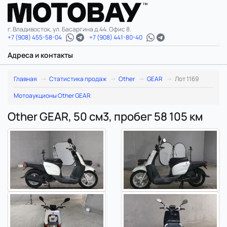
г. Владивосток, ул. Басаргина д.44. Офис 8.
+7 (908) 455-58-04
+7 (908) 441-80-40
Адреса и контакты
Главная
Статистика продаж
Other
GEAR
Лот 1169
Мотоаукционы Other GEAR
Other GEAR, 50 см3, пробег 58 105 км