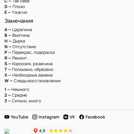
C —
Так себе
D —
Плохо
E —
Ужасно
Замечания
A —
Царапина
B —
Вмятина
H —
Дырка
N —
Отсутствие
P —
Перекрас, подкраска
R —
Ремонт
S —
Короозия, ржавчина
T —
Поломано, обрезано
X —
Необходима замена
W —
Следы восстановления
1 —
Немного
2 —
Средне
3 —
Сильно, много
YouTube
Instagram
VK
Facebook