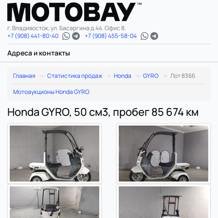
г. Владивосток, ул. Басаргина д.44. Офис 8.
+7 (908) 441-80-40
+7 (908) 455-58-04
Адреса и контакты
Главная
Статистика продаж
Honda
GYRO
Лот 8366
Мотоаукционы Honda GYRO
Honda GYRO, 50 см3, пробег 85 674 км