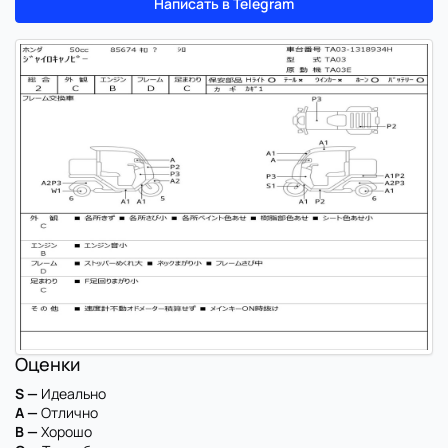
Написать в Telegram
Оценки
S —
Идеально
A —
Отлично
B —
Хорошо