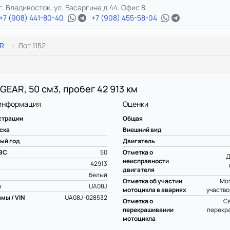
г. Владивосток, ул. Басаргина д.44. Офис 8.
+7 (908) 441-80-40
+7 (908) 455-58-04
R
Лот 1152
GEAR, 50 см3, пробег 42 913 км
информация
Оценки
страции
Общая
ска
Внешний вид
ый год
Двигатель
ВС
50
Отметка о
Д
неисправности
42913
двигателя
белый
Отметка об участии
Мот
ы
UA08J
мотоцикла в авариях
участво
мы / VIN
UA08J-028532
Отметка о
С
перекрашивании
перекр
мотоцикла