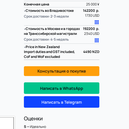
Конечная цена
25 000 ¥
∗
Стоимость во Владивостоке
142200 р.
1730 USD
Срок доставки: 2-3 недели
∗
Стоимость в Москве и в городах
192200 р.
на Транссибирской магистрали
2340 USD
Срок доставки: 4-5 недель
∗
Price in New Zealand
Import duties and GST included,
4490
NZD
CoF and WoF excluded
Консультация о покупке
Написать в WhatsApp
Написать в Telegram
Оценки
S —
Идеально