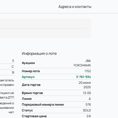
Адреса и контакты
Информация о лоте
3
JBA
Аукцион
YOKOHAMA
C
Номер лота
1152
B
Артикул
3-761-934
вигатель
20 июня
исправен
Дата торгов
2025
оцикл не
Время торгов
12:00
вал в ДТП
Линия
A
ведений о
Порядковый номер в линии
576
ашивании
Статус
SOLD
нет
Стартовая цена
0 ¥