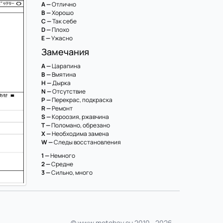
A —
Отлично
B —
Хорошо
C —
Так себе
D —
Плохо
E —
Ужасно
Замечания
A —
Царапина
B —
Вмятина
H —
Дырка
N —
Отсутствие
P —
Перекрас, подкраска
R —
Ремонт
S —
Короозия, ржавчина
T —
Поломано, обрезано
X —
Необходима замена
W —
Следы восстановления
1 —
Немного
2 —
Средне
3 —
Сильно, много
© www.motobay.su 2010—2026