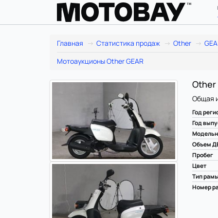
Главная
Статистика продаж
Other
GEA
Мотоаукционы Other GEAR
Other 
Общая 
Год реги
Год выпу
Модельн
Объем Д
Пробег
Цвет
Тип рам
Номер ра