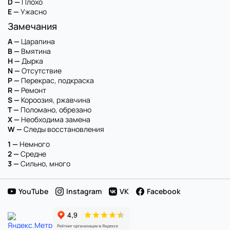
D —
Плохо
E —
Ужасно
Замечания
A —
Царапина
B —
Вмятина
H —
Дырка
N —
Отсутствие
P —
Перекрас, подкраска
R —
Ремонт
S —
Короозия, ржавчина
T —
Поломано, обрезано
X —
Необходима замена
W —
Следы восстановления
1 —
Немного
2 —
Средне
3 —
Сильно, много
YouTube
Instagram
VK
Facebook