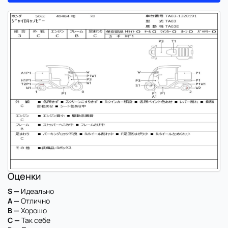
Оценки
S —
Идеально
A —
Отлично
B —
Хорошо
C —
Так себе