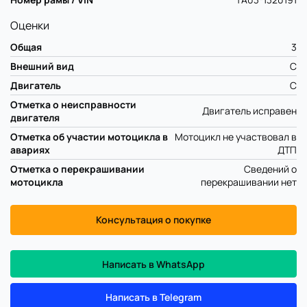
Оценки
Общая
3
Внешний вид
C
Двигатель
C
Отметка о неисправности
Двигатель исправен
двигателя
Отметка об участии мотоцикла в
Мотоцикл не участвовал в
авариях
ДТП
Отметка о перекрашивании
Сведений о
мотоцикла
перекрашивании нет
Консультация о покупке
Написать в WhatsApp
Написать в Telegram