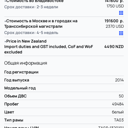
∗
Стоимость во Владивостоке
141600 р.
1750 USD
Срок доставки: 2-3 недели
∗
Стоимость в Москве и в городах на
191600 р.
Транссибирской магистрали
2370 USD
Срок доставки: 4-5 недель
∗
Price in New Zealand
Import duties and GST included, CoF and WoF
4490
NZD
excluded
Общая информация
Год регистрации
Год выпуска
2014
Модельный год
Объем ДВС
50
Пробег
49484
Цвет
белый
Тип рамы
TA03
Номер рамы / VIN
TA03-1320191