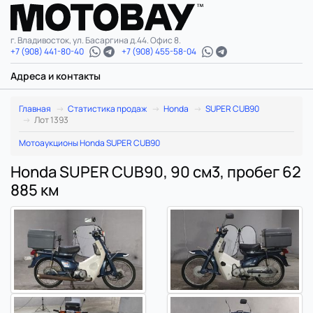
г. Владивосток, ул. Басаргина д.44. Офис 8.
+7 (908) 441-80-40
+7 (908) 455-58-04
Адреса и контакты
Главная
Статистика продаж
Honda
SUPER CUB90
Лот 1393
Мотоаукционы Honda SUPER CUB90
Honda SUPER CUB90, 90 см3, пробег 62
885 км