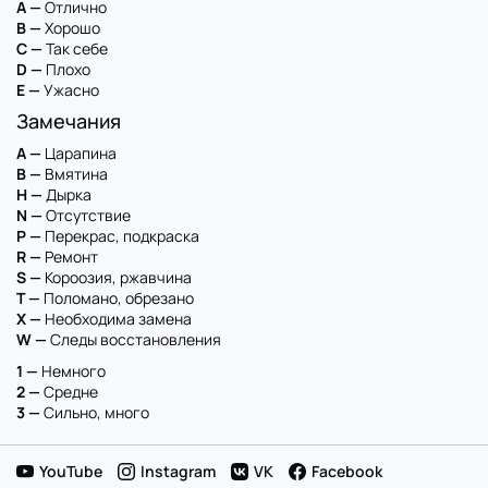
A —
Отлично
B —
Хорошо
C —
Так себе
D —
Плохо
E —
Ужасно
Замечания
A —
Царапина
B —
Вмятина
H —
Дырка
N —
Отсутствие
P —
Перекрас, подкраска
R —
Ремонт
S —
Короозия, ржавчина
T —
Поломано, обрезано
X —
Необходима замена
W —
Следы восстановления
1 —
Немного
2 —
Средне
3 —
Сильно, много
YouTube
Instagram
VK
Facebook