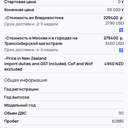
Стартовая цена
0 ¥
Конечная цена
59 000 ¥
∗
Стоимость во Владивостоке
229400 р.
2790 USD
Срок доставки: 2-3 недели
∗
Стоимость в Москве и в городах на
279400 р.
Транссибирской магистрали
3400 USD
Срок доставки: 4-5 недель
∗
Price in New Zealand
Import duties and GST included, CoF and WoF
4960
NZD
excluded
Общая информация
Год регистрации
Год выпуска
Модельный год
Объем ДВС
90
Пробег
62885