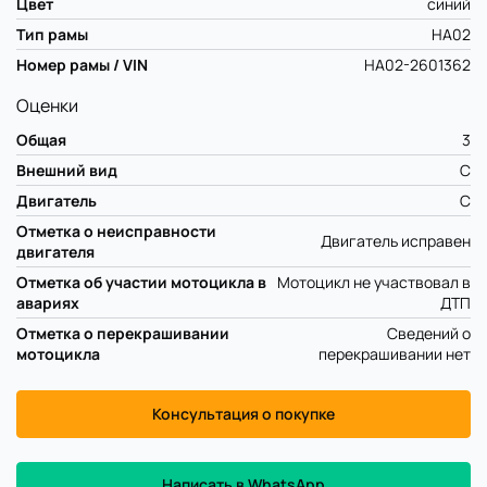
Цвет
синий
Тип рамы
HA02
Номер рамы / VIN
HA02-2601362
Оценки
Общая
3
Внешний вид
C
Двигатель
C
Отметка о неисправности
Двигатель исправен
двигателя
Отметка об участии мотоцикла в
Мотоцикл не участвовал в
авариях
ДТП
Отметка о перекрашивании
Сведений о
мотоцикла
перекрашивании нет
Консультация о покупке
Написать в WhatsApp