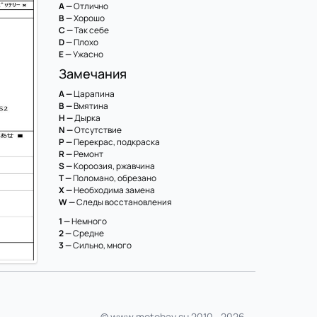
A —
Отлично
B —
Хорошо
C —
Так себе
D —
Плохо
E —
Ужасно
Замечания
A —
Царапина
B —
Вмятина
H —
Дырка
N —
Отсутствие
P —
Перекрас, подкраска
R —
Ремонт
S —
Короозия, ржавчина
T —
Поломано, обрезано
X —
Необходима замена
W —
Следы восстановления
1 —
Немного
2 —
Средне
3 —
Сильно, много
© www.motobay.su 2010—2026