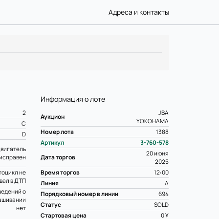
Адреса и контакты
Информация о лоте
2
JBA
Аукцион
YOKOHAMA
C
Номер лота
1388
D
Артикул
3-760-578
вигатель
20 июня
исправен
Дата торгов
2025
оцикл не
Время торгов
12:00
вал в ДТП
Линия
A
ведений о
Порядковый номер в линии
694
ашивании
Статус
SOLD
нет
Стартовая цена
0 ¥