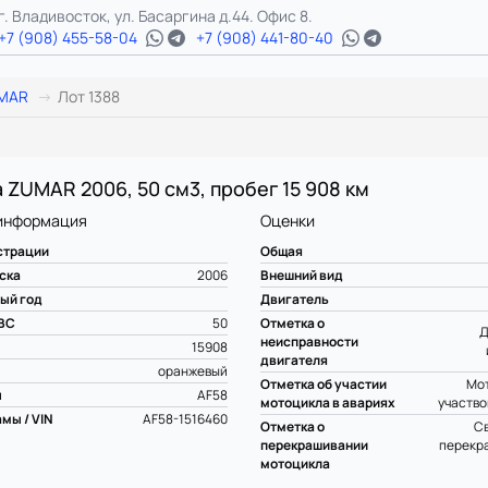
г. Владивосток, ул. Басаргина д.44. Офис 8.
+7 (908) 455-58-04
+7 (908) 441-80-40
MAR
Лот 1388
 ZUMAR 2006, 50 см3, пробег 15 908 км
информация
Оценки
страции
Общая
ска
2006
Внешний вид
ый год
Двигатель
ВС
50
Отметка о
Д
неисправности
15908
двигателя
оранжевый
Отметка об участии
Мот
ы
AF58
мотоцикла в авариях
участво
мы / VIN
AF58-1516460
Отметка о
С
перекрашивании
перекр
мотоцикла