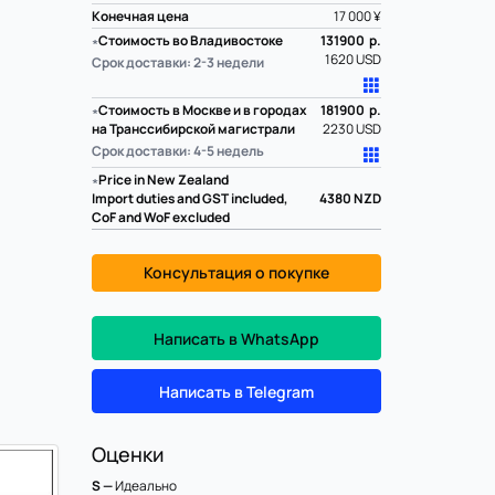
Конечная цена
17 000 ¥
∗
Стоимость во Владивостоке
131900 р.
1620 USD
Срок доставки: 2-3 недели
∗
Стоимость в Москве и в городах
181900 р.
на Транссибирской магистрали
2230 USD
Срок доставки: 4-5 недель
∗
Price in New Zealand
Import duties and GST included,
4380
NZD
CoF and WoF excluded
Консультация о покупке
Написать в WhatsApp
Написать в Telegram
Оценки
S —
Идеально