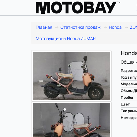
Главная
Статистика продаж
Honda
ZU
Мотоаукционы Honda ZUMAR
Honda
Общая 
Год реги
Год выпу
Модельн
Объем Д
Пробег
Цвет
Тип рам
Номер ра