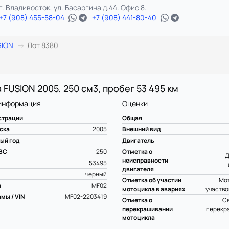
г. Владивосток, ул. Басаргина д.44. Офис 8.
+7 (908) 455-58-04
+7 (908) 441-80-40
SION
Лот 8380
 FUSION 2005, 250 см3, пробег 53 495 км
информация
Оценки
страции
Общая
ска
2005
Внешний вид
ый год
Двигатель
ВС
250
Отметка о
Д
неисправности
53495
двигателя
черный
Отметка об участии
Мот
ы
MF02
мотоцикла в авариях
участво
мы / VIN
MF02-2203419
Отметка о
С
перекрашивании
перекр
мотоцикла