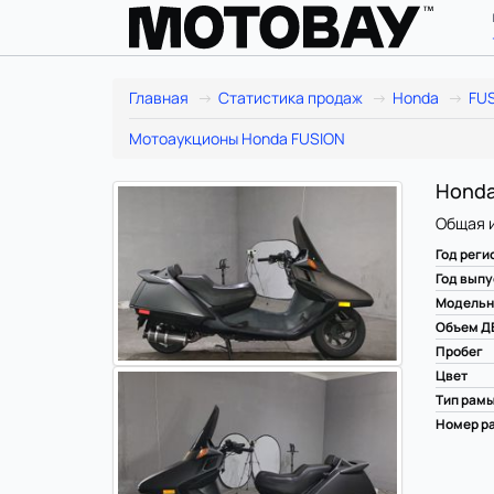
Главная
Статистика продаж
Honda
FU
Мотоаукционы Honda FUSION
Honda
Общая 
Год реги
Год выпу
Модельн
Объем Д
Пробег
Цвет
Тип рам
Номер ра