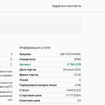
Адреса и контакты
Информация о лоте
3
Аукцион
JBA YOKOHAMA
C
Номер лота
8380
C
Артикул
3-760-078
Дата торгов
20 июня 2025
вигатель
Время торгов
12:00
исправен
Линия
A
оцикл не
Порядковый номер в линии
4190
вал в ДТП
Статус
CANCELED
ведений о
Стартовая цена
77 777 000 ¥
ашивании
нет
Конечная цена
0 ¥