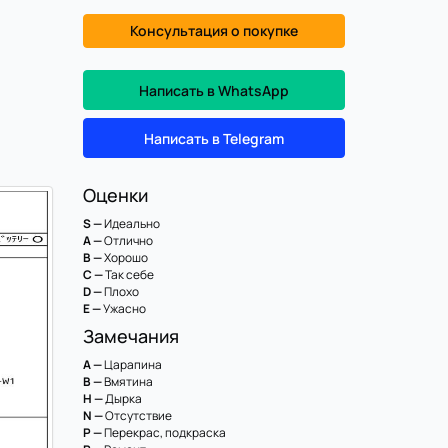
Консультация о покупке
Написать в WhatsApp
Написать в Telegram
Оценки
S —
Идеально
A —
Отлично
B —
Хорошо
C —
Так себе
D —
Плохо
E —
Ужасно
Замечания
A —
Царапина
B —
Вмятина
H —
Дырка
N —
Отсутствие
P —
Перекрас, подкраска