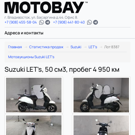
г. Владивосток, ул. Басаргина д.44. Офис 8.
+7 (908) 455-58-04
+7 (908) 441-80-40
Адреса и контакты
Главная
Статистика продаж
Suzuki
LET's
Лот 8387
Мотоаукционы Suzuki LET's
Suzuki LET's, 50 см3, пробег 4 950 км