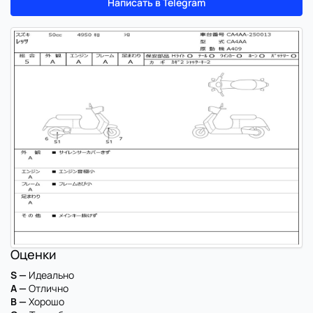
Написать в Telegram
Оценки
S —
Идеально
A —
Отлично
B —
Хорошо