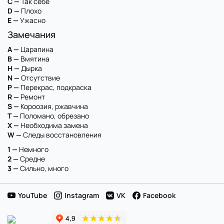
C —
Так себе
D —
Плохо
E —
Ужасно
Замечания
A —
Царапина
B —
Вмятина
H —
Дырка
N —
Отсутствие
P —
Перекрас, подкраска
R —
Ремонт
S —
Короозия, ржавчина
T —
Поломано, обрезано
X —
Необходима замена
W —
Следы восстановления
1 —
Немного
2 —
Средне
3 —
Сильно, много
YouTube
Instagram
VK
Facebook