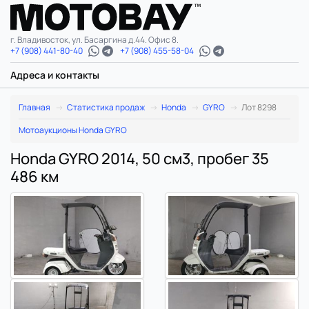
г. Владивосток, ул. Басаргина д.44. Офис 8.
+7 (908) 441-80-40
+7 (908) 455-58-04
Адреса и контакты
Главная
Статистика продаж
Honda
GYRO
Лот 8298
Мотоаукционы Honda GYRO
Honda GYRO 2014, 50 см3, пробег 35
486 км