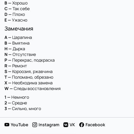
B —
Хорошо
C —
Так себе
D —
Плохо
E —
Ужасно
Замечания
A —
Царапина
B —
Вмятина
H —
Дырка
N —
Отсутствие
P —
Перекрас, подкраска
R —
Ремонт
S —
Короозия, ржавчина
T —
Поломано, обрезано
X —
Необходима замена
W —
Следы восстановления
1 —
Немного
2 —
Средне
3 —
Сильно, много
YouTube
Instagram
VK
Facebook