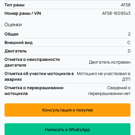
Тип рамы
AF58
Номер рамы / VIN
AF58-1609543
Оценки
Общая
2
Внешний вид
C
Двигатель
D
Отметка о неисправности
Двигатель исправен
двигателя
Отметка об участии мотоцикла в
Мотоцикл не участвовал в
авариях
ДТП
Отметка о перекрашивании
Сведений о
мотоцикла
перекрашивании нет
Консультация о покупке
Написать в WhatsApp