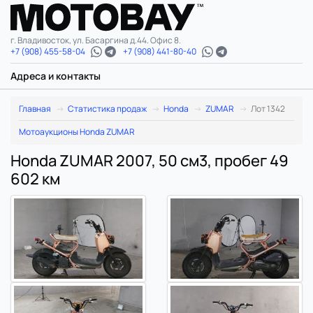
г. Владивосток, ул. Басаргина д.44. Офис 8.
+7 (908) 455-58-04
+7 (908) 441-80-40
Адреса и контакты
Главная
Статистика продаж
Honda
ZUMAR
Лот 1342
Мотоаукционы Honda ZUMAR
Honda ZUMAR 2007, 50 см3, пробег 49
602 км