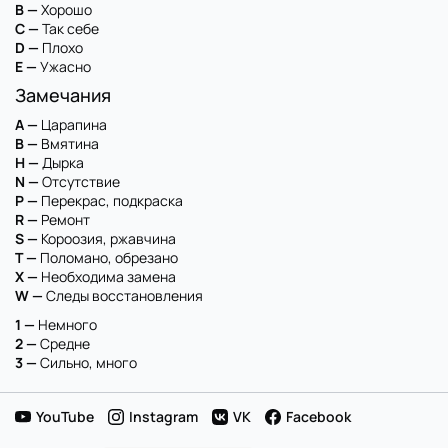
B —
Хорошо
C —
Так себе
D —
Плохо
E —
Ужасно
Замечания
A —
Царапина
B —
Вмятина
H —
Дырка
N —
Отсутствие
P —
Перекрас, подкраска
R —
Ремонт
S —
Короозия, ржавчина
T —
Поломано, обрезано
X —
Необходима замена
W —
Следы восстановления
1 —
Немного
2 —
Средне
3 —
Сильно, много
YouTube
Instagram
VK
Facebook