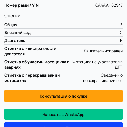
Номер рамы / VIN
CA4AA-182947
Оценки
Общая
3
Внешний вид
C
Двигатель
B
Отметка о неисправности
Двигатель исправен
двигателя
Отметка об участии мотоцикла в
Мотоцикл не участвовал в
авариях
ДТП
Отметка о перекрашивании
Сведений о
мотоцикла
перекрашивании нет
Консультация о покупке
Написать в WhatsApp