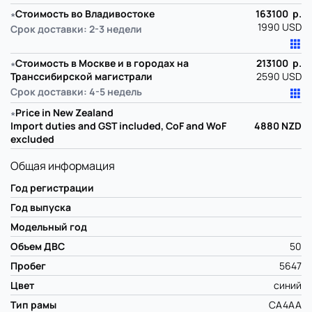
∗
Стоимость во Владивостоке
163100 р.
1990 USD
Срок доставки: 2-3 недели
∗
Стоимость в Москве и в городах на
213100 р.
Транссибирской магистрали
2590 USD
Срок доставки: 4-5 недель
∗
Price in New Zealand
Import duties and GST included, CoF and WoF
4880
NZD
excluded
Общая информация
Год регистрации
Год выпуска
Модельный год
Объем ДВС
50
Пробег
5647
Цвет
синий
Тип рамы
CA4AA