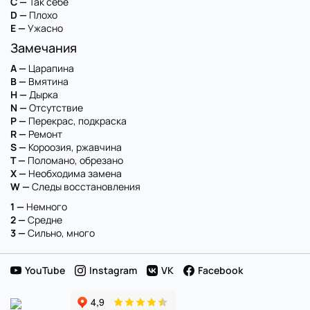
C —
Так себе
D —
Плохо
E —
Ужасно
Замечания
A —
Царапина
B —
Вмятина
H —
Дырка
N —
Отсутствие
P —
Перекрас, подкраска
R —
Ремонт
S —
Короозия, ржавчина
T —
Поломано, обрезано
X —
Необходима замена
W —
Следы восстановления
1 —
Немного
2 —
Средне
3 —
Сильно, много
YouTube
Instagram
VK
Facebook