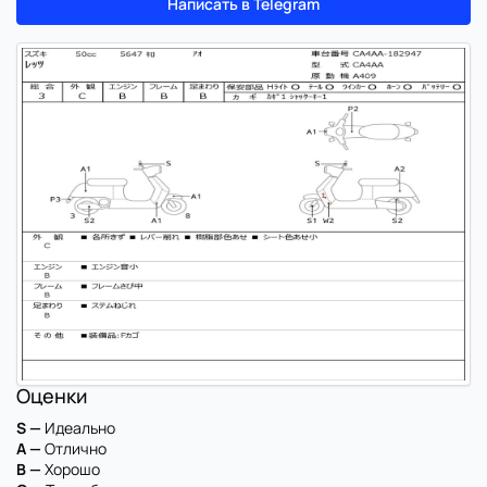
Написать в Telegram
Оценки
S —
Идеально
A —
Отлично
B —
Хорошо