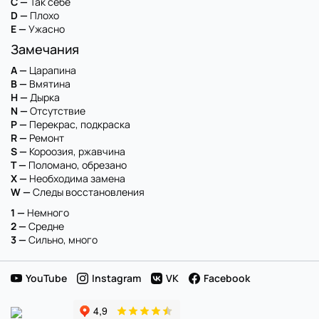
C —
Так себе
D —
Плохо
E —
Ужасно
Замечания
A —
Царапина
B —
Вмятина
H —
Дырка
N —
Отсутствие
P —
Перекрас, подкраска
R —
Ремонт
S —
Короозия, ржавчина
T —
Поломано, обрезано
X —
Необходима замена
W —
Следы восстановления
1 —
Немного
2 —
Средне
3 —
Сильно, много
YouTube
Instagram
VK
Facebook