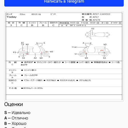
Написать в Telegram
Оценки
S —
Идеально
A —
Отлично
B —
Хорошо