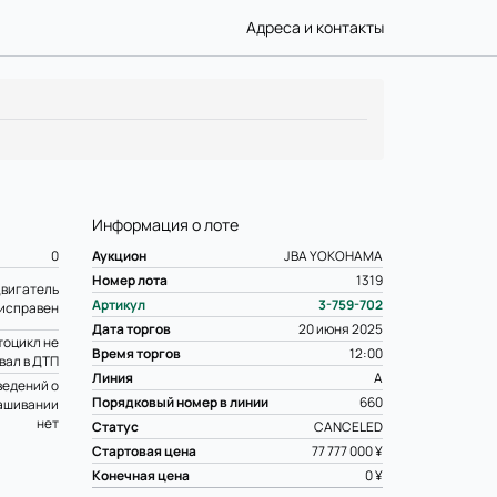
Адреса и контакты
Информация о лоте
0
Аукцион
JBA YOKOHAMA
Номер лота
1319
вигатель
Артикул
3-759-702
исправен
Дата торгов
20 июня 2025
оцикл не
Время торгов
12:00
вал в ДТП
Линия
A
ведений о
Порядковый номер в линии
660
ашивании
нет
Статус
CANCELED
Стартовая цена
77 777 000 ¥
Конечная цена
0 ¥