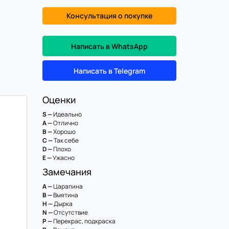
Консультация о покупке
Написать в WhatsApp
Написать в Telegram
Оценки
S —
Идеально
A —
Отлично
B —
Хорошо
C —
Так себе
D —
Плохо
E —
Ужасно
Замечания
A —
Царапина
B —
Вмятина
H —
Дырка
N —
Отсутствие
P —
Перекрас, подкраска