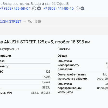
г. Владивосток, ул. Басаргина д.44. Офис 8.
+7 (908) 455-58-04
+7 (908) 441-80-40
KUSHI STREET
Лот 1319
a AKUSHI STREET, 125 см3, пробег 16 396 км
информация
Оценки
страции
Общая
ска
Отметка о
Д
неисправности
ый год
двигателя
ВС
125
Отметка об участии
Мот
16396
мотоцикла в авариях
участво
синий
Отметка о
С
ы
SE53J
перекрашивании
перекр
мотоцикла
мы / VIN
SE53J-132436