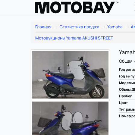
Главная
Статистика продаж
Yamaha
A
Мотоаукционы Yamaha AKUSHI STREET
Yamah
Общая 
Год реги
Год выпу
Модельн
Объем Д
Пробег
Цвет
Тип рам
Номер ра