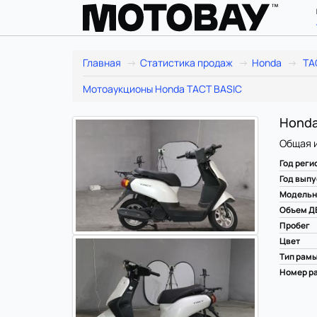
Главная
Статистика продаж
Honda
TA
Мотоаукционы Honda TACT BASIC
Honda
Общая 
Год реги
Год выпу
Модельн
Объем Д
Пробег
Цвет
Тип рам
Номер ра