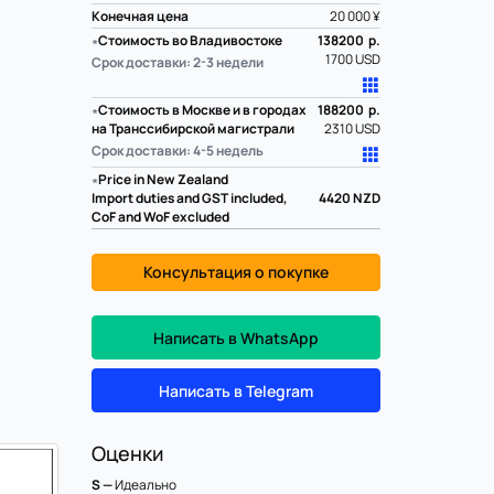
Конечная цена
20 000 ¥
∗
Стоимость во Владивостоке
138200 р.
1700 USD
Срок доставки: 2-3 недели
∗
Стоимость в Москве и в городах
188200 р.
на Транссибирской магистрали
2310 USD
Срок доставки: 4-5 недель
∗
Price in New Zealand
Import duties and GST included,
4420
NZD
CoF and WoF excluded
Консультация о покупке
Написать в WhatsApp
Написать в Telegram
Оценки
S —
Идеально