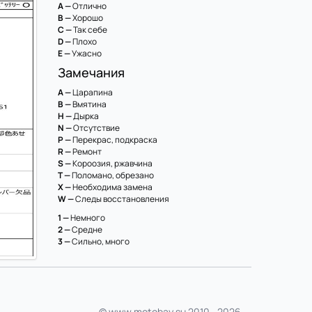
A —
Отлично
B —
Хорошо
C —
Так себе
D —
Плохо
E —
Ужасно
Замечания
A —
Царапина
B —
Вмятина
H —
Дырка
N —
Отсутствие
P —
Перекрас, подкраска
R —
Ремонт
S —
Короозия, ржавчина
T —
Поломано, обрезано
X —
Необходима замена
W —
Следы восстановления
1 —
Немного
2 —
Средне
3 —
Сильно, много
© www.motobay.su 2010—2026