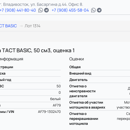
г. Владивосток, ул. Басаргина д.44. Офис 8.
+7 (908) 441-80-40
+7 (908) 455-58-04
CT BASIC
Лот 1314
 TACT BASIC, 50 см3, оценка 1
информация
Оценки
страции
Общая
ска
Внешний вид
ый год
Двигатель
ВС
50
Отметка о
Д
неисправности
0
двигателя
белый
Отметка об участии
Мот
ы
AF79
мотоцикла в авариях
участво
мы / VIN
AF79-1302470
Отметка о
С
перекрашивании
перекр
мотоцикла