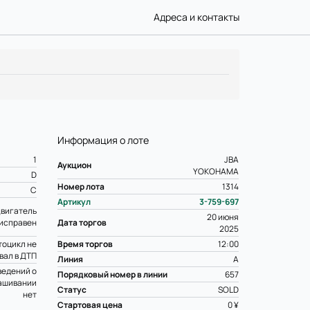
Адреса и контакты
Информация о лоте
1
JBA
Аукцион
YOKOHAMA
D
Номер лота
1314
C
Артикул
3-759-697
вигатель
20 июня
исправен
Дата торгов
2025
оцикл не
Время торгов
12:00
вал в ДТП
Линия
A
ведений о
Порядковый номер в линии
657
ашивании
Статус
SOLD
нет
Стартовая цена
0 ¥