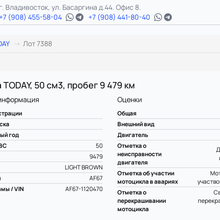
г. Владивосток, ул. Басаргина д.44. Офис 8.
+7 (908) 455-58-04
+7 (908) 441-80-40
DAY
Лот 7388
 TODAY, 50 см3, пробег 9 479 км
информация
Оценки
страции
Общая
ска
Внешний вид
ый год
Двигатель
ВС
50
Отметка о
Д
неисправности
9479
двигателя
LIGHT BROWN
Отметка об участии
Мот
ы
AF67
мотоцикла в авариях
участво
мы / VIN
AF67-1120470
Отметка о
С
перекрашивании
перекр
мотоцикла