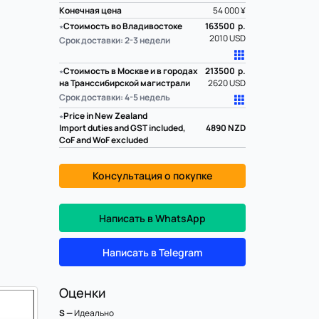
Конечная цена
54 000 ¥
∗
Стоимость во Владивостоке
163500 р.
2010 USD
Срок доставки: 2-3 недели
∗
Стоимость в Москве и в городах
213500 р.
на Транссибирской магистрали
2620 USD
Срок доставки: 4-5 недель
∗
Price in New Zealand
Import duties and GST included,
4890
NZD
CoF and WoF excluded
Консультация о покупке
Написать в WhatsApp
Написать в Telegram
Оценки
S —
Идеально