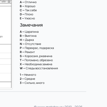
A —
Отлично
B —
Хорошо
C —
Так себе
D —
Плохо
E —
Ужасно
Замечания
A —
Царапина
B —
Вмятина
H —
Дырка
N —
Отсутствие
P —
Перекрас, подкраска
R —
Ремонт
S —
Короозия, ржавчина
T —
Поломано, обрезано
X —
Необходима замена
W —
Следы восстановления
1 —
Немного
2 —
Средне
3 —
Сильно, много
© www.motobay.su 2010—2026