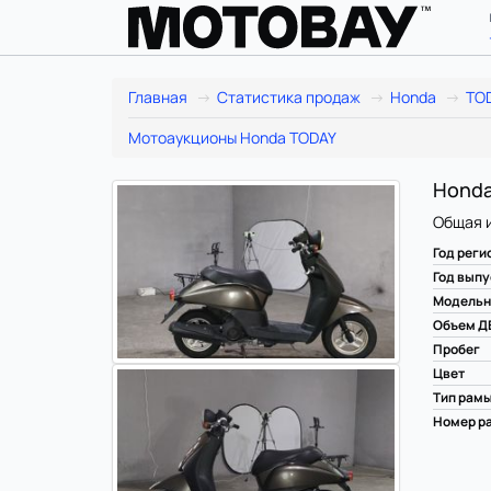
Главная
Статистика продаж
Honda
TO
Мотоаукционы Honda TODAY
Honda
Общая 
Год реги
Год выпу
Модельн
Объем Д
Пробег
Цвет
Тип рам
Номер ра