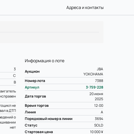
Адреса и контакты
Информация о лоте
3
JBA
Аукцион
YOKOHAMA
C
Номер лота
7388
B
Артикул
3-759-228
вигатель
20 июня
исправен
Дата торгов
2025
оцикл не
Время торгов
12:00
вал в ДТП
Линия
A
ведений о
Порядковый номер в линии
3694
ашивании
Статус
SOLD
нет
Стартовая цена
10 000 ¥