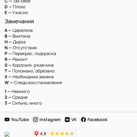
C —
Так себе
D —
Плохо
E —
Ужасно
Замечания
A —
Царапина
B —
Вмятина
H —
Дырка
N —
Отсутствие
P —
Перекрас, подкраска
R —
Ремонт
S —
Короозия, ржавчина
T —
Поломано, обрезано
X —
Необходима замена
W —
Следы восстановления
1 —
Немного
2 —
Средне
3 —
Сильно, много
YouTube
Instagram
VK
Facebook