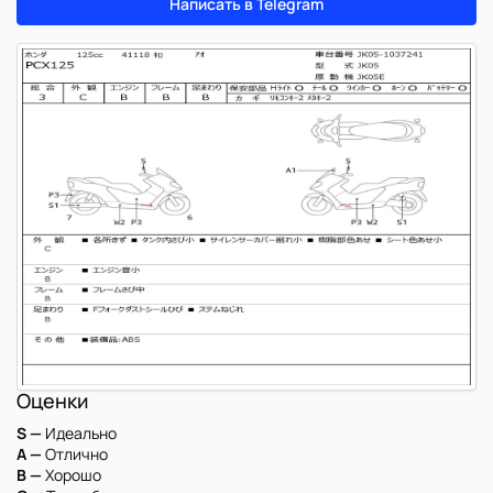
Написать в Telegram
Оценки
S —
Идеально
A —
Отлично
B —
Хорошо