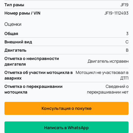
Тип рамы
JF19
Номер рамы / VIN
JF19-1112493
Оценки
Общая
3
Внешний вид
C
Двигатель
B
Отметка о неисправности
Двигатель исправен
двигателя
Отметка об участии мотоцикла в
Мотоцикл не участвовал в
авариях
ДТП
Отметка о перекрашивании
Сведений о
мотоцикла
перекрашивании нет
Консультация о покупке
Написать в WhatsApp