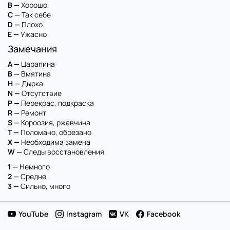
B —
Хорошо
C —
Так себе
D —
Плохо
E —
Ужасно
Замечания
A —
Царапина
B —
Вмятина
H —
Дырка
N —
Отсутствие
P —
Перекрас, подкраска
R —
Ремонт
S —
Короозия, ржавчина
T —
Поломано, обрезано
X —
Необходима замена
W —
Следы восстановления
1 —
Немного
2 —
Средне
3 —
Сильно, много
YouTube
Instagram
VK
Facebook