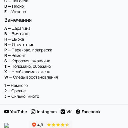
C —
Так себе
D —
Плохо
E —
Ужасно
Замечания
A —
Царапина
B —
Вмятина
H —
Дырка
N —
Отсутствие
P —
Перекрас, подкраска
R —
Ремонт
S —
Короозия, ржавчина
T —
Поломано, обрезано
X —
Необходима замена
W —
Следы восстановления
1 —
Немного
2 —
Средне
3 —
Сильно, много
YouTube
Instagram
VK
Facebook