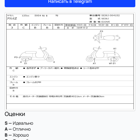
Написать в Telegram
Оценки
S —
Идеально
A —
Отлично
B —
Хорошо