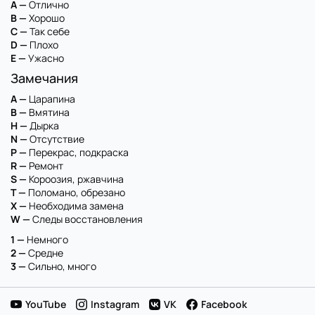
A —
Отлично
B —
Хорошо
C —
Так себе
D —
Плохо
E —
Ужасно
Замечания
A —
Царапина
B —
Вмятина
H —
Дырка
N —
Отсутствие
P —
Перекрас, подкраска
R —
Ремонт
S —
Короозия, ржавчина
T —
Поломано, обрезано
X —
Необходима замена
W —
Следы восстановления
1 —
Немного
2 —
Средне
3 —
Сильно, много
YouTube
Instagram
VK
Facebook