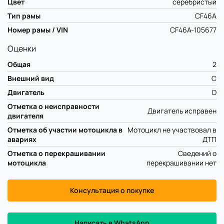
Цвет
серебристый
Тип рамы
CF46A
Номер рамы / VIN
CF46A-105677
Оценки
Общая
2
Внешний вид
C
Двигатель
D
Отметка о неисправности
Двигатель исправен
двигателя
Отметка об участии мотоцикла в
Мотоцикл не участвовал в
авариях
ДТП
Отметка о перекрашивании
Сведений о
мотоцикла
перекрашивании нет
Консультация о покупке
Написать в WhatsApp