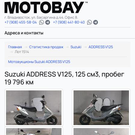
г. Владивосток, ул. Басаргина д.44. Офис 8.
+7 (908) 455-58-04
+7 (908) 441-80-40
Адреса и контакты
Главная
Статистика продаж
Suzuki
ADDRESS V125
Лот 1514
Мотоаукционы Suzuki ADDRESS V125
Suzuki ADDRESS V125, 125 см3, пробег
19 796 км