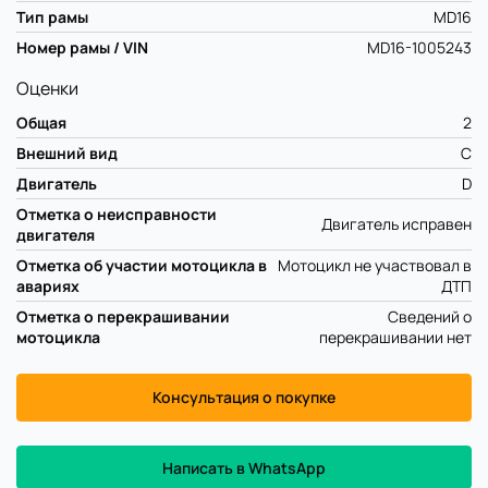
Тип рамы
MD16
Номер рамы / VIN
MD16-1005243
Оценки
Общая
2
Внешний вид
C
Двигатель
D
Отметка о неисправности
Двигатель исправен
двигателя
Отметка об участии мотоцикла в
Мотоцикл не участвовал в
авариях
ДТП
Отметка о перекрашивании
Сведений о
мотоцикла
перекрашивании нет
Консультация о покупке
Написать в WhatsApp