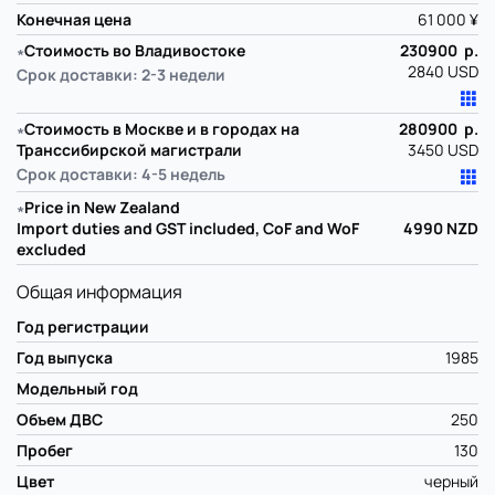
Конечная цена
61 000 ¥
∗
Стоимость во Владивостоке
230900 р.
2840 USD
Срок доставки: 2-3 недели
∗
Стоимость в Москве и в городах на
280900 р.
Транссибирской магистрали
3450 USD
Срок доставки: 4-5 недель
∗
Price in New Zealand
Import duties and GST included, CoF and WoF
4990
NZD
excluded
Общая информация
Год регистрации
Год выпуска
1985
Модельный год
Объем ДВС
250
Пробег
130
Цвет
черный