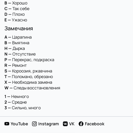
B —
Хорошо
C —
Так себе
D —
Плохо
E —
Ужасно
Замечания
A —
Царапина
B —
Вмятина
H —
Дырка
N —
Отсутствие
P —
Перекрас, подкраска
R —
Ремонт
S —
Короозия, ржавчина
T —
Поломано, обрезано
X —
Необходима замена
W —
Следы восстановления
1 —
Немного
2 —
Средне
3 —
Сильно, много
YouTube
Instagram
VK
Facebook