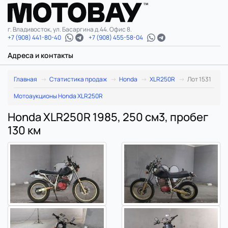
г. Владивосток, ул. Басаргина д.44. Офис 8.
+7 (908) 441-80-40
+7 (908) 455-58-04
Адреса и контакты
Главная
Статистика продаж
Honda
XLR250R
Лот 1531
Мотоаукционы Honda XLR250R
Honda XLR250R 1985, 250 см3, пробег
130 км