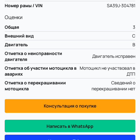
Номер рамы / VIN
SA39J-304781
Оценки
Общая
3
Внешний вид
C
Двигатель
B
Отметка о неисправности
Двигатель исправен
двигателя
Отметка об участии мотоцикла в
Мотоцикл не участвовал в
авариях
ДТП
Отметка о перекрашивании
Сведений о
мотоцикла
перекрашивании нет
Консультация о покупке
Написать в WhatsApp