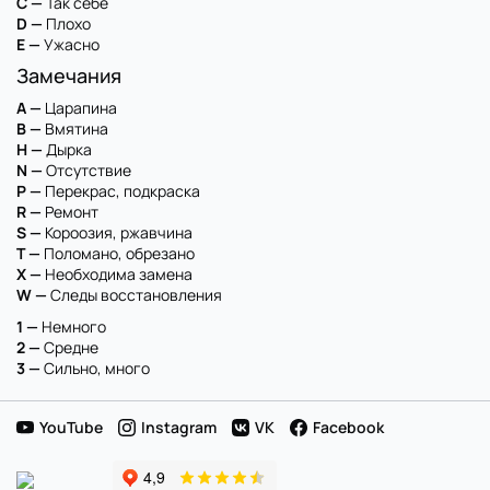
C —
Так себе
D —
Плохо
E —
Ужасно
Замечания
A —
Царапина
B —
Вмятина
H —
Дырка
N —
Отсутствие
P —
Перекрас, подкраска
R —
Ремонт
S —
Короозия, ржавчина
T —
Поломано, обрезано
X —
Необходима замена
W —
Следы восстановления
1 —
Немного
2 —
Средне
3 —
Сильно, много
YouTube
Instagram
VK
Facebook