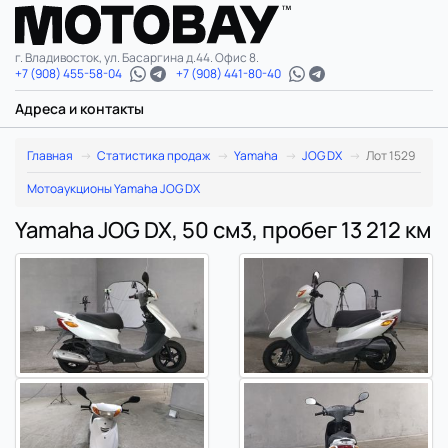
г. Владивосток, ул. Басаргина д.44. Офис 8.
+7 (908) 455-58-04
+7 (908) 441-80-40
Адреса и контакты
Главная
Статистика продаж
Yamaha
JOG DX
Лот 1529
Мотоаукционы Yamaha JOG DX
Yamaha JOG DX, 50 см3, пробег 13 212 км