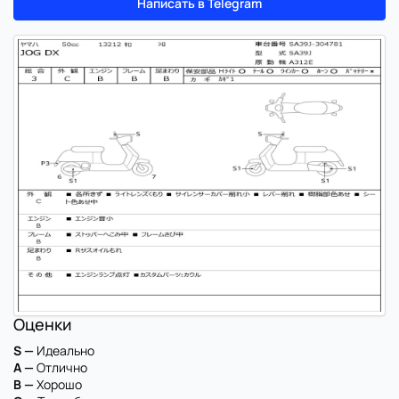
Написать в Telegram
Оценки
S —
Идеально
A —
Отлично
B —
Хорошо